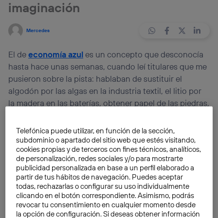
imaginación
Mercedes
El de
economía azul
es un concepto que desconocía
hasta hace unas semanas, cuando leí titulares que me
pusieron sobre la pista: hablaban de sustituir el
algodón por las algas en la industria textil, el litio por
la madera en las baterías, obtener papel de las piedras,
o usar el café para cultivar hongos.
Telefónica puede utilizar, en función de la sección,
subdominio o apartado del sitio web que estés visitando,
El artífice de todas estas ideas es Gunter Pauli, un
cookies propias y de terceros con fines técnicos, analíticos,
gurú belga que se dedica a buscar cómo
optimizar,
de personalización, redes sociales y/o para mostrarte
reutilizar, aprovechar y, en muchos casos, repensar
publicidad personalizada en base a un perfil elaborado a
la manera de hacer las cosas
.
partir de tus hábitos de navegación. Puedes aceptar
todas, rechazarlas o configurar su uso individualmente
clicando en el botón correspondiente. Asimismo, podrás
revocar tu consentimiento en cualquier momento desde
la opción de configuración. Si deseas obtener información