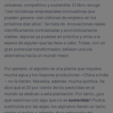
universal, competitivo y sostenible. El libro recoge
Si utilizas una
conexión de banda ancha
(p. ej., Wi-Fi),
el marketing o análisis se realizará en función de las
“cien iniciativas empresariales innovadoras que
actividades de navegación de los miembros del hogar
pueden generar cien millones de empleos en los
que hayan dado su consentimiento.
próximos diez años”. Se trata de innovaciones reales,
Si utilizas
datos móviles
, el marketing será más
científicamente contrastadas y económicamente
personalizado, ya que se basará únicamente en la
viables, algunas ya puestas en práctica y otras a la
navegación del usuario del móvil.
espera de alguien que las lleve a cabo. Todas, con un
Puedes gestionar los consentimientos Utiq seleccionando
“Administrar Utiq” en la parte inferior de esta página web o
gran potencial transformador, señalan una vía
visitando el
portal de privacidad de Utiq
alternativa hacia un mundo mejor.
(“consenthub”)
. Para más información, consulta
la
política de privacidad de Utiq
.
Por ejemplo, el algodón es una planta que requiere
mucha agua y los mayores productores —China e India
— no la tienen. Necesita, además, mucha química. Se
dice que el 20 por ciento de los pesticidas en el
mundo se dedican a esta plantación. Por tanto, ¿por
qué vestirnos con algo que no es
sostenible
? Podría
sustituirse por las algas: los alginatos tienen un tacto
similar al nailon y, además, de la extracción del