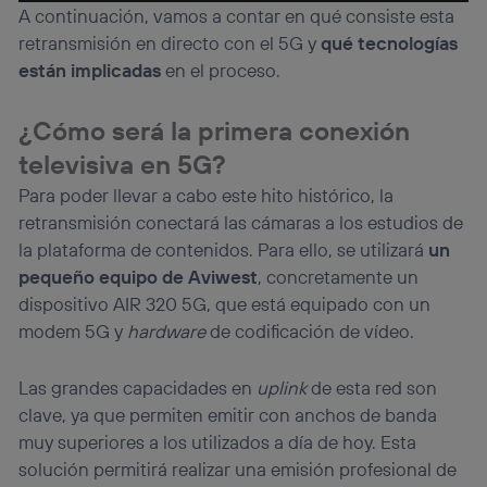
Puedes gestionar los consentimientos Utiq seleccionando
A continuación, vamos a contar en qué consiste esta
“Administrar Utiq” en la parte inferior de esta página web o
retransmisión en directo con el 5G y
qué tecnologías
visitando el
portal de privacidad de Utiq
(“consenthub”)
. Para más información, consulta
están implicadas
en el proceso.
la
política de privacidad de Utiq
.
¿Cómo será la primera conexión
televisiva en 5G?
Para poder llevar a cabo este hito histórico, la
retransmisión conectará las cámaras a los estudios de
la plataforma de contenidos. Para ello, se utilizará
un
pequeño equipo de Aviwest
, concretamente un
dispositivo AIR 320 5G, que está equipado con un
modem 5G y
hardware
de codificación de vídeo.
Las grandes capacidades en
uplink
de esta red son
clave, ya que permiten emitir con anchos de banda
muy superiores a los utilizados a día de hoy. Esta
solución permitirá realizar una emisión profesional de