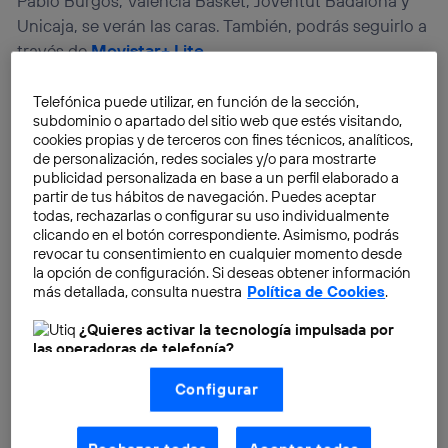
Pablo Burgos, Valencia Basket, Joventut Badalona y
Unicaja, se verán las caras. También, podrás seguirlo a
través de
Movistar+ Lite
.
Telefónica puede utilizar, en función de la sección,
subdominio o apartado del sitio web que estés visitando,
cookies propias y de terceros con fines técnicos, analíticos,
de personalización, redes sociales y/o para mostrarte
publicidad personalizada en base a un perfil elaborado a
partir de tus hábitos de navegación. Puedes aceptar
todas, rechazarlas o configurar su uso individualmente
clicando en el botón correspondiente. Asimismo, podrás
revocar tu consentimiento en cualquier momento desde
la opción de configuración. Si deseas obtener información
más detallada, consulta nuestra
Política de Cookies
.
¿Quieres activar la tecnología impulsada por
las operadoras de telefonía?
Nosotros, Telefónica S.A., utilizamos la tecnología Utiq para
Configurar
realizar nuestras acciones de marketing digital o análisis
(como se describe en este aviso de consentimiento)
basadas en tu navegación en nuestra(s) web(s)
listadas
aquí
(solo cuando utilizas una
conexión a