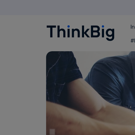
I
Blogthinkbig.com
#