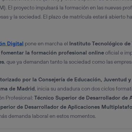
tificador se asigna a la conexión de internet, por lo que cualquier pe
u dispositivo y consienta el uso de la tecnología recibirá el mismo iden
). El proyecto impulsará la formación en las nuevas pro
nte:
s y la sociedad. El plazo de matrícula estará abierto ha
izas una
conexión de banda ancha
(p. ej., Wi-Fi), el marketing o análi
ará en función de las actividades de navegación de los miembros del
dado su consentimiento.
izas
datos móviles
, el marketing será más personalizado, ya que se ba
ón Digital
pone en marcha el
Instituto Tecnológico de
ente en la navegación del usuario del móvil.
a
fomentar la formación profesional online
oficial e im
stionar los consentimientos Utiq seleccionando “Administrar Utiq” e
de esta página web o visitando el
portal de privacidad de Utiq (“c
es
, que ya demandan tanto la sociedad como las empres
información, consulta la
política de privacidad de Utiq
.
torizado por la Consejería de Educación, Juventud y
ma de Madrid
, inicia su andadura con dos ciclos forma
ón Profesional:
Técnico Superior de Desarrollador de
perior de Desarrollador de Aplicaciones Multiplata
 más demanda laboral en estos momentos.