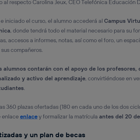
do al respecto Carolina Jeux, CEO Telefónica Educación Di
e iniciado el curso, el alumno accederá al
Campus Virtua
nica
, donde tendrá todo el material necesario para su fo
eas, accesos a informes, notas, así como el foro, un espa
n sus compañeros.
s alumnos contarán con el apoyo de los profesores,
alizado y activo del aprendizaje
, convirtiéndose en v
tudiantes
.
las 360 plazas ofertadas (180 en cada uno de los dos cicl
e enlace
enlace
y formalizar la matrícula
antes del 20 d
tizadas y un plan de becas