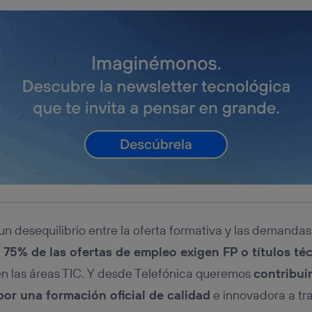
e un desequilibrio entre la oferta formativa y las demand
l 75% de las ofertas de empleo exigen FP o títulos té
 las áreas TIC. Y desde Telefónica queremos
contribuir
or una formación oficial de calidad
e innovadora a tr