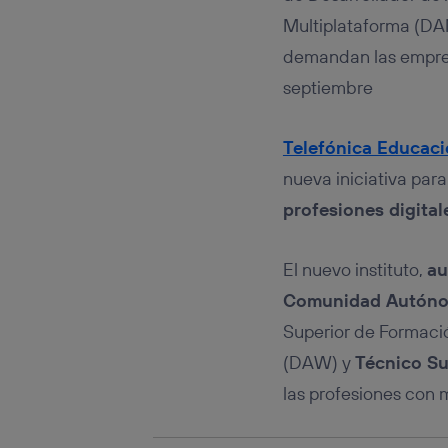
Este iden
conecte s
Multiplataforma (DAM
Típicame
demandan las empresa
Si util
septiembre
realiz
hayan 
Si util
Telefónica Educaci
únicam
nueva iniciativa par
Puedes ge
inferior 
profesiones digital
Para más 
El nuevo instituto,
au
Comunidad Autóno
Superior de Formaci
(DAW) y
Técnico Su
las profesiones con