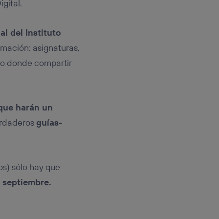
gital.
l del Instituto
rmación: asignaturas,
cio donde compartir
 que harán un
erdaderos
guías-
os) sólo hay que
e septiembre.