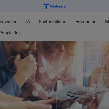
nnovación
IA
Sostenibilidad
Educación
M
PeopleFirst