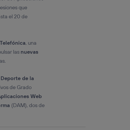
rsona que
tificador.
fesiones que
sta el 20 de
sis se
 hogar que
sará
 Telefónica
, una
pulsar las
nuevas
n la parte
onsenthub”)
.
as.
 Deporte de la
tivos de Grado
 Aplicaciones Web
forma
(DAM), dos de