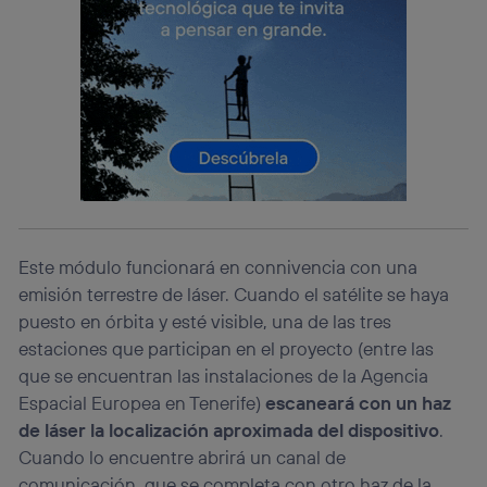
lo que cualquier persona que conecte su dispositivo y
consienta el uso de la tecnología recibirá el mismo
identificador. Típicamente:
Si utilizas una
conexión de banda ancha
(p. ej., Wi-Fi),
el marketing o análisis se realizará en función de las
actividades de navegación de los miembros del hogar
que hayan dado su consentimiento.
Si utilizas
datos móviles
, el marketing será más
personalizado, ya que se basará únicamente en la
navegación del usuario del móvil.
Puedes gestionar los consentimientos Utiq seleccionando
“Administrar Utiq” en la parte inferior de esta página web o
Este módulo funcionará en connivencia con una
visitando el
portal de privacidad de Utiq
emisión terrestre de láser. Cuando el satélite se haya
(“consenthub”)
. Para más información, consulta
puesto en órbita y esté visible, una de las tres
la
política de privacidad de Utiq
.
estaciones que participan en el proyecto (entre las
que se encuentran las instalaciones de la Agencia
Espacial Europea en Tenerife)
escaneará con un haz
de láser la localización aproximada del dispositivo
.
Cuando lo encuentre abrirá un canal de
comunicación, que se completa con otro haz de la