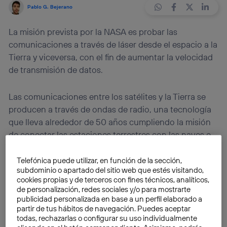
Pablo G. Bejerano
La misión prevista por la NASA es probar las
comunicaciones a través de láser desde el espacio a la
Tierra y viceversa, con el fin de aumentar la velocidad
de transmisión de datos.
Las comunicaciones entre los satélites y la Tierra se
producen a través de ondas de radio, una tecnología
que lleva alrededor de 50 años cumpliendo la misión
de conectar las estaciones terrestres con las naves e
ingenios espaciales. Sin embargo, el brutal incremento
de los datos también ha llegado a la industria
Telefónica puede utilizar, en función de la sección,
subdominio o apartado del sitio web que estés visitando,
aeroespacial, con lo que las necesidades de
cookies propias y de terceros con fines técnicos, analíticos,
transmisión han aumentado. Con el fin de cubrirlas, la
de personalización, redes sociales y/o para mostrarte
NASA ha decidido probar la eficacia de la
publicidad personalizada en base a un perfil elaborado a
partir de tus hábitos de navegación. Puedes aceptar
comunicación por láser en satélites, que podría ser
todas, rechazarlas o configurar su uso individualmente
seis veces más rápida que las conexiones actuales
.