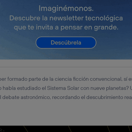
er formado parte de la ciencia ficción convencional, sí e
 había estudiado el Sistema Solar con nueve planetas? 
el debate astronómico, recordando el descubrimiento rea