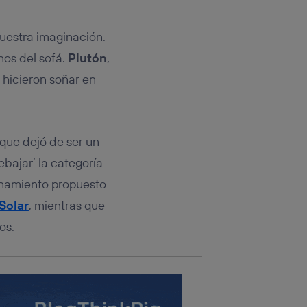
rsona que
tificador.
nuestra imaginación.
sis se
nos del sofá.
Plutón
,
 hogar que
s hicieron soñar en
sará
n la parte
onsenthub”)
.
 que dejó de ser un
bajar’ la categoría
onamiento propuesto
Solar
, mientras que
os.