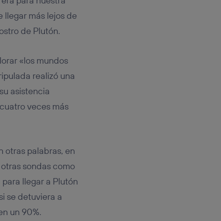
rera para nuestra
e llegar más lejos de
ostro de Plutón.
lorar «los mundos
ripulada realizó una
su asistencia
y cuatro veces más
n otras palabras, en
n otras sondas como
para llegar a Plutón
i se detuviera a
 en un 90%.