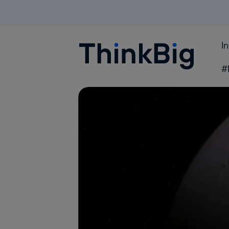
I
Blogthinkbig.com
#