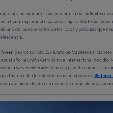
tificador se asigna a la conexión de internet, por lo que cualquier pe
u dispositivo y consienta el uso de la tecnología recibirá el mismo iden
nte:
empre nos ha ayudado a viajar más allá de los límites de 
izas una
conexión de banda ancha
(p. ej., Wi-Fi), el marketing o análi
r la Luna, explorar el espacio o viajar a Marte sin mover
ará en función de las actividades de navegación de los miembros del
dado su consentimiento.
do uno de los escenarios de los libros y películas que no
izas
datos móviles
, el marketing será más personalizado, ya que se ba
dolescencia.
ente en la navegación del usuario del móvil.
stionar los consentimientos Utiq seleccionando “Administrar Utiq” e
de esta página web o visitando el
portal de privacidad de Utiq (“c
y Niven
dedicó su libro
El mundo de los ptavvs
al planeta
información, consulta la
política de privacidad de Utiq
.
aquel año, la Unión Astronómica Internacional decidió ‘re
nzaría a ser considerado como un planeta enano. El raz
ó que fueran ocho los planetas que componen el
Sistema 
 serían definidos desde ese momento como planetas enan