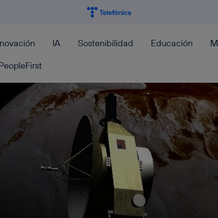
nnovación
IA
Sostenibilidad
Educación
M
PeopleFirst