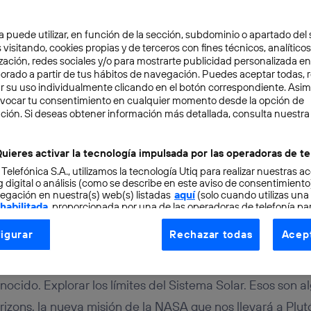
a puede utilizar, en función de la sección, subdominio o apartado del 
 visitando, cookies propias y de terceros con fines técnicos, analíticos
zación, redes sociales y/o para mostrarte publicidad personalizada e
aborado a partir de tus hábitos de navegación. Puedes aceptar todas, 
r su uso individualmente clicando en el botón correspondiente. Asi
evocar tu consentimiento en cualquier momento desde la opción de
OCIMIENTO
3 min
ción. Si deseas obtener información más detallada, consulta nuestra
zons, la misión que reve
uieres activar la tecnología impulsada por las operadoras de te
 Telefónica S.A., utilizamos la tecnología Utiq para realizar nuestras a
o rostro de Plutón
 digital o análisis (como se describe en este aviso de consentimient
egación en nuestra(s) web(s) listadas
aquí
(solo cuando utilizas una
 habilitada
, proporcionada por una de las operadoras de telefonía par
tu consentimiento en cada página web).
igurar
Rechazar todas
Acept
ogía Utiq está diseñada con la privacidad como prioridad ofreciéndot
ogía utiliza un identificador cifrado creado por tu
operadora de tele
o tu dirección IP y otra información de la cuenta de cliente de telec
nocido. Explorar los límites del Sistema Solar. Esos son a
 a la conexión que utilizas (p. ej., número de teléfono móvil).
izons, la nueva misión de la NASA que nos llevará a Plut