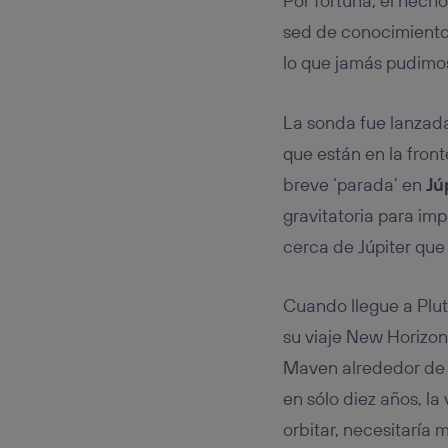
Por fortuna, el hech
sed de conocimiento
lo que jamás pudimos
La sonda fue lanzad
que están en la front
breve ‘parada’ en
Jú
gravitatoria para im
cerca de Júpiter que 
Cuando llegue a Plutó
su viaje New Horizon
Maven alrededor de M
en sólo diez años, l
orbitar, necesitaría