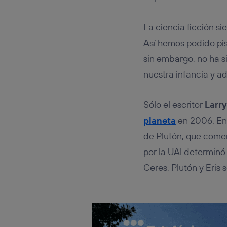
Este iden
conecte s
Típicame
La ciencia ficción si
Si util
Así hemos podido pisa
realiz
hayan 
sin embargo, no ha si
Si util
nuestra infancia y a
únicam
Puedes ge
inferior 
Sólo el escritor
Larr
Para más 
planeta
en 2006. En 
de Plutón, que come
por la UAI determin
Ceres, Plutón y Eris