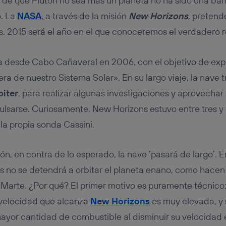
o de que Plutón no sea más un planeta no ha sido una bar
. La
NASA
, a través de la misión
New Horizons
, pretend
. 2015 será el año en el que conoceremos el verdadero r
a desde Cabo Cañaveral en 2006, con el objetivo de exp
era de nuestro Sistema Solar». En su largo viaje, la nave t
piter
, para realizar algunas investigaciones y aprovechar 
pulsarse. Curiosamente, New Horizons estuvo entre tres 
la propia sonda Cassini.
n, en contra de lo esperado, la nave ‘pasará de largo’. E
s no se detendrá a orbitar el planeta enano, como hace
arte. ¿Por qué? El primer motivo es puramente técnico: 
a velocidad que alcanza
New Horizons
es muy elevada, y s
 mayor cantidad de combustible al disminuir su velocidad