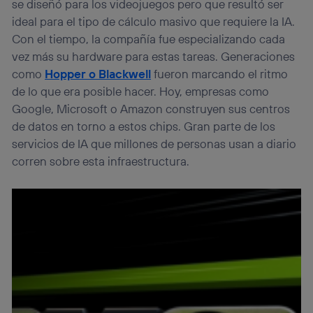
se diseñó para los videojuegos pero que resultó ser
Si utilizas una
conexión de banda ancha
(p. ej., Wi-Fi),
ideal para el tipo de cálculo masivo que requiere la IA.
el marketing o análisis se realizará en función de las
actividades de navegación de los miembros del hogar
Con el tiempo, la compañía fue especializando cada
que hayan dado su consentimiento.
vez más su hardware para estas tareas. Generaciones
Si utilizas
datos móviles
, el marketing será más
como
Hopper o Blackwell
fueron marcando el ritmo
personalizado, ya que se basará únicamente en la
de lo que era posible hacer. Hoy, empresas como
navegación del usuario del móvil.
Google, Microsoft o Amazon construyen sus centros
Puedes gestionar los consentimientos Utiq seleccionando
de datos en torno a estos chips. Gran parte de los
“Administrar Utiq” en la parte inferior de esta página web o
visitando el
portal de privacidad de Utiq
servicios de IA que millones de personas usan a diario
(“consenthub”)
. Para más información, consulta
corren sobre esta infraestructura.
la
política de privacidad de Utiq
.