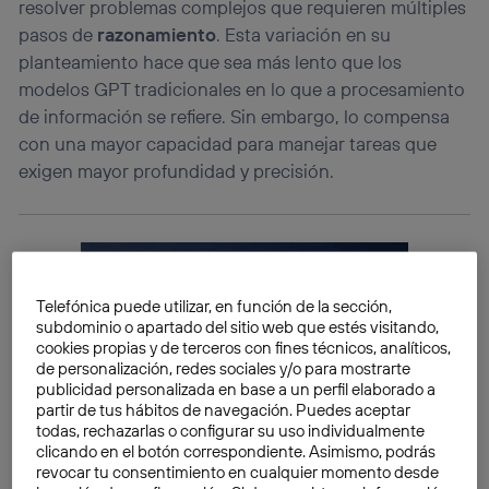
resolver problemas complejos que requieren múltiples
pasos de
razonamiento
. Esta variación en su
planteamiento hace que sea más lento que los
modelos GPT tradicionales en lo que a procesamiento
de información se refiere. Sin embargo, lo compensa
con una mayor capacidad para manejar tareas que
exigen mayor profundidad y precisión.
Telefónica puede utilizar, en función de la sección,
subdominio o apartado del sitio web que estés visitando,
cookies propias y de terceros con fines técnicos, analíticos,
de personalización, redes sociales y/o para mostrarte
publicidad personalizada en base a un perfil elaborado a
partir de tus hábitos de navegación. Puedes aceptar
todas, rechazarlas o configurar su uso individualmente
clicando en el botón correspondiente. Asimismo, podrás
revocar tu consentimiento en cualquier momento desde