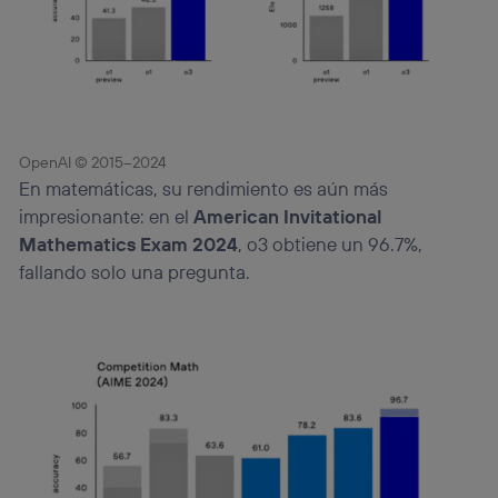
identificador. Típicamente:
Si utilizas una
conexión de banda ancha
(p. ej., Wi-Fi),
el marketing o análisis se realizará en función de las
actividades de navegación de los miembros del hogar
que hayan dado su consentimiento.
Si utilizas
datos móviles
, el marketing será más
personalizado, ya que se basará únicamente en la
OpenAI © 2015–2024
navegación del usuario del móvil.
En matemáticas, su rendimiento es aún más
Puedes gestionar los consentimientos Utiq seleccionando
impresionante: en el
American Invitational
“Administrar Utiq” en la parte inferior de esta página web o
Mathematics Exam 2024
, o3 obtiene un 96.7%,
visitando el
portal de privacidad de Utiq
(“consenthub”)
. Para más información, consulta
fallando solo una pregunta.
la
política de privacidad de Utiq
.