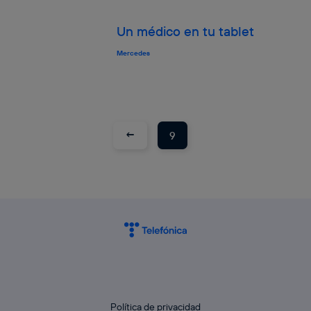
Si utilizas una
conexión de banda ancha
(p. ej., Wi-Fi),
el marketing o análisis se realizará en función de las
Un médico en tu tablet
actividades de navegación de los miembros del hogar
que hayan dado su consentimiento.
Mercedes
Si utilizas
datos móviles
, el marketing será más
personalizado, ya que se basará únicamente en la
navegación del usuario del móvil.
Puedes gestionar los consentimientos Utiq seleccionando
“Administrar Utiq” en la parte inferior de esta página web o
←
visitando el
portal de privacidad de Utiq
9
(“consenthub”)
. Para más información, consulta
la
política de privacidad de Utiq
.
Política de privacidad