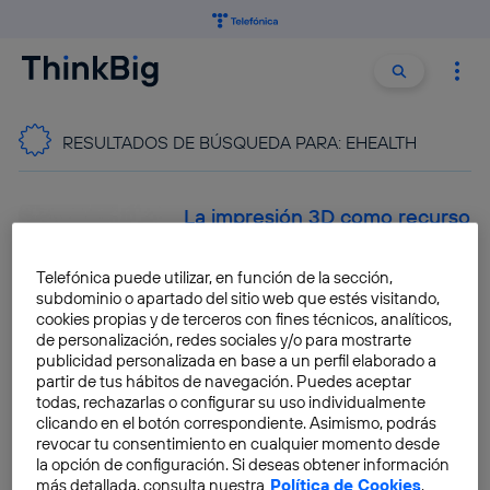
Buscar:
Buscar
RESULTADOS DE BÚSQUEDA PARA:
EHEALTH
La impresión 3D como recurso
educativo
Telefónica puede utilizar, en función de la sección,
Miguel A. Perez
subdominio o apartado del sitio web que estés visitando,
cookies propias y de terceros con fines técnicos, analíticos,
de personalización, redes sociales y/o para mostrarte
publicidad personalizada en base a un perfil elaborado a
Wayra cierra con 3.444
partir de tus hábitos de navegación. Puedes aceptar
nuevas ideas su primera
todas, rechazarlas o configurar su uso individualmente
clicando en el botón correspondiente. Asimismo, podrás
convocatoria global
revocar tu consentimiento en cualquier momento desde
la opción de configuración. Si deseas obtener información
Manuel Carballo
más detallada, consulta nuestra
Política de Cookies
.