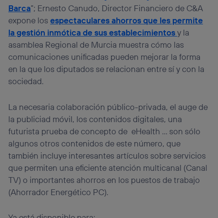
actividades de navegación de los miembros del hogar
Barca
”; Ernesto Canudo, Director Financiero de C&A
que hayan dado su consentimiento.
expone los
espectaculares ahorros que les permite
Si utilizas
datos móviles
, el marketing será más
la gestión inmótica de sus establecimientos
y la
personalizado, ya que se basará únicamente en la
navegación del usuario del móvil.
asamblea Regional de Murcia muestra cómo las
comunicaciones unificadas pueden mejorar la forma
Puedes gestionar los consentimientos Utiq seleccionando
“Administrar Utiq” en la parte inferior de esta página web o
en la que los diputados se relacionan entre sí y con la
visitando el
portal de privacidad de Utiq
sociedad.
(“consenthub”)
. Para más información, consulta
la
política de privacidad de Utiq
.
La necesaria colaboración público-privada, el auge de
la publiciad móvil, los contenidos digitales, una
futurista prueba de concepto de eHealth … son sólo
algunos otros contenidos de este número, que
también incluye interesantes artículos sobre servicios
que permiten una eficiente atención multicanal (Canal
TV) o importantes ahorros en los puestos de trabajo
(Ahorrador Energético PC).
Ya está disponible para: