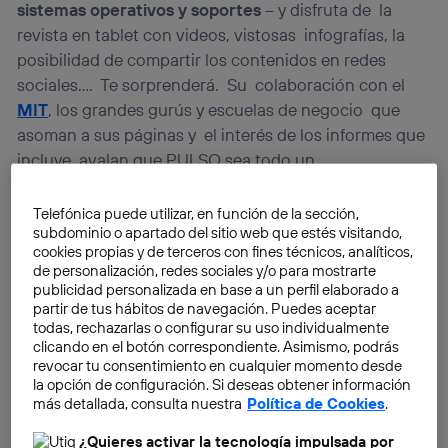
sistemas operativos y soportes
– y disfruta de la
revista en tablet con videos, vistosas infografías, la
posibilidad de compartir los contenidos en redes
sociales…. Te sorprenderá. Su colaboración con el
MIT
, los grandes gurús y escuelas de negocio que
asoman a sus páginas y el interés de los informes que
incluye avalan que PULSO sea todo un
referenteenTendencias TIC para liderar. La lectura
idónea para inspirarse, anticiparse, innovar….
Telefónica puede utilizar, en función de la sección,
subdominio o apartado del sitio web que estés visitando,
cookies propias y de terceros con fines técnicos, analíticos,
de personalización, redes sociales y/o para mostrarte
publicidad personalizada en base a un perfil elaborado a
partir de tus hábitos de navegación. Puedes aceptar
todas, rechazarlas o configurar su uso individualmente
clicando en el botón correspondiente. Asimismo, podrás
revocar tu consentimiento en cualquier momento desde
la opción de configuración. Si deseas obtener información
más detallada, consulta nuestra
Política de Cookies
.
¿Quieres activar la tecnología impulsada por