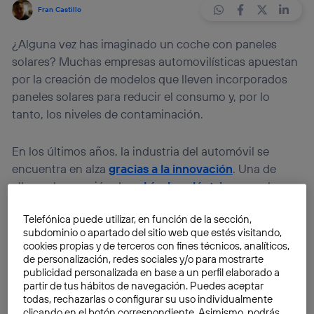
Fran Castillo
¿Alguna vez has imaginado un coche con paneles
solares? Muchas empresas automovilísticas apuestan
por la creación de modelos que lleven incorporados
paneles solares para reducir el consumo y, por lo
tanto, los niveles de contaminación.
En los últimos años, la industria del automóvil se
encuentra en alza
gracias a la innovación
. Una de
ellas es la creación de
vehículos eléctricos
con la
finalidad de reducir las emisiones de CO2, pese a que
Telefónica puede utilizar, en función de la sección,
aún hay millones de coches de
motor de
gasolina o
subdominio o apartado del sitio web que estés visitando,
diésel
en circulación. Una de las novedades es la
cookies propias y de terceros con fines técnicos, analíticos,
implantación de paneles solares en coches eléctricos.
de personalización, redes sociales y/o para mostrarte
publicidad personalizada en base a un perfil elaborado a
partir de tus hábitos de navegación. Puedes aceptar
En búsqueda de alternativas
todas, rechazarlas o configurar su uso individualmente
clicando en el botón correspondiente. Asimismo, podrás