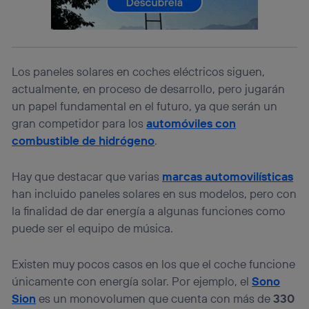
lo que cualquier persona que conecte su dispositivo y
consienta el uso de la tecnología recibirá el mismo
identificador. Típicamente:
Si utilizas una
conexión de banda ancha
(p. ej., Wi-Fi),
el marketing o análisis se realizará en función de las
Los paneles solares en coches eléctricos siguen,
actividades de navegación de los miembros del hogar
que hayan dado su consentimiento.
actualmente, en proceso de desarrollo, pero jugarán
Si utilizas
datos móviles
, el marketing será más
un papel fundamental en el futuro, ya que serán un
personalizado, ya que se basará únicamente en la
gran competidor para los
automóviles con
navegación del usuario del móvil.
combustible de hidrógeno
.
Puedes gestionar los consentimientos Utiq seleccionando
“Administrar Utiq” en la parte inferior de esta página web o
visitando el
portal de privacidad de Utiq
Hay que destacar que varias
marcas automovilísticas
(“consenthub”)
. Para más información, consulta
han incluido paneles solares en sus modelos, pero con
la
política de privacidad de Utiq
.
la finalidad de dar energía a algunas funciones como
puede ser el equipo de música.
Existen muy pocos casos en los que el coche funcione
únicamente con energía solar. Por ejemplo, el
Sono
Sion
es un monovolumen que cuenta con más de
330