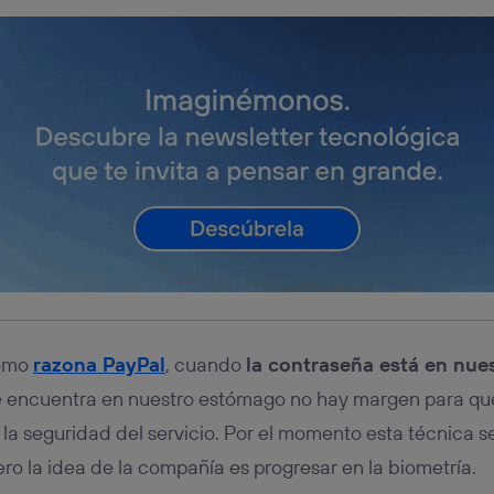
como
razona PayPal
, cuando
la contraseña está en nues
e encuentra en nuestro estómago no hay margen para que
a seguridad del servicio. Por el momento esta técnica 
ro la idea de la compañía es progresar en la biometría.