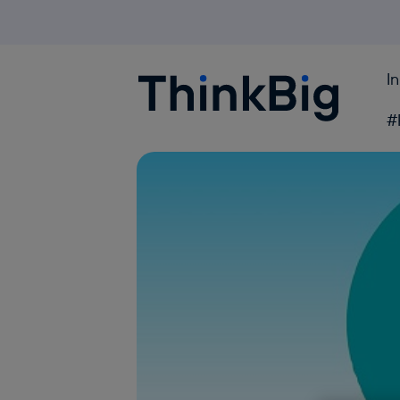
I
Blogthinkbig.com
#