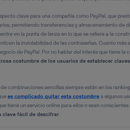
tificador se asigna a la conexión de internet, por lo que cualquier pe
u dispositivo y consienta el uso de la tecnología recibirá el mismo iden
nte:
specto clave para una compañía como PayPal, que presta
izas una
conexión de banda ancha
(p. ej., Wi-Fi), el marketing o análi
uarios, permitiendo transferencias y almacenamiento de d
ará en función de las actividades de navegación de los miembros del
dado su consentimiento.
entre en la punta de lanza en lo que se refiere a la cons
izas
datos móviles
, el marketing será más personalizado, ya que se ba
nticen la inviolabilidad de las contraseñas. Cuanto más 
ente en la navegación del usuario del móvil.
negocio de PayPal. Por no hablar del interés que tiene la
stionar los consentimientos Utiq seleccionando “Administrar Utiq” e
de esta página web o visitando el
portal de privacidad de Utiq (“c
rosa costumbre de los usuarios de establecer claves
información, consulta la
política de privacidad de Utiq
.
o de combinaciones sencillas siempre están en los rankin
 que
es complicado quitar esta costumbre
a algunos usu
que tiene un servicio online para ellos o sean consciente
clave fácil de descifrar
.