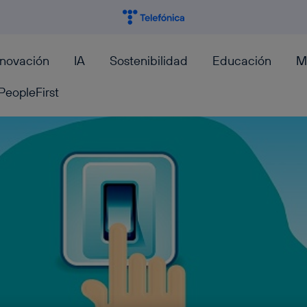
nnovación
IA
Sostenibilidad
Educación
M
PeopleFirst