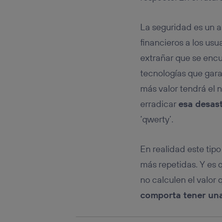
Este iden
conecte s
Típicame
La seguridad es un a
Si util
financieros a los us
realiz
hayan 
extrañar que se encu
Si util
tecnologías que gara
únicam
más valor tendrá el 
Puedes ge
inferior 
erradicar
esa desast
Para más 
‘qwerty’.
En realidad este tip
más repetidas. Y es
no calculen el valor 
comporta tener una 