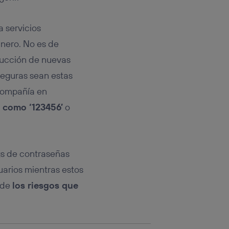
rsona que
tificador.
 servicios
sis se
inero. No es de
 hogar que
trucción de nuevas
sará
seguras sean estas
 compañía en
n la parte
onsenthub”)
.
 como ‘123456’
o
gs de contraseñas
arios mientras estos
s de
los riesgos que