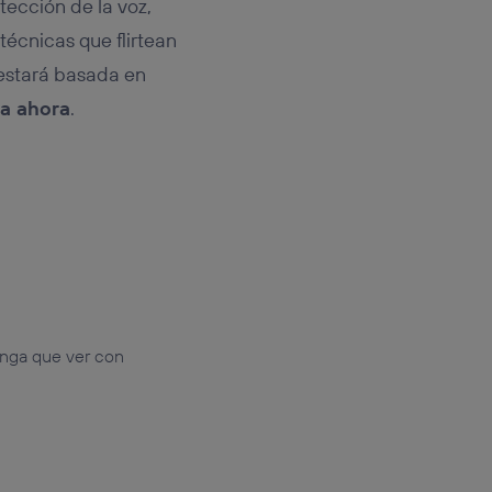
tección de la voz,
 técnicas que flirtean
estará basada en
ta ahora
.
enga que ver con