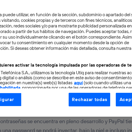
a puede utilizar, en función de la sección, subdominio o apartado del 
 visitando, cookies propias y de terceros con fines técnicos, analíticos
zación, redes sociales y/o para mostrarte publicidad personalizada e
aborado a partir de tus hábitos de navegación. Puedes aceptar todas, 
r su uso individualmente clicando en el botón correspondiente. Asi
evocar tu consentimiento en cualquier momento desde la opción de
ción. Si deseas obtener información más detallada, consulta nuestra
URO
3 min
uiere que almacenes la
uieres activar la tecnología impulsada por las operadoras de te
 Telefónica S.A., utilizamos la tecnología Utiq para realizar nuestras a
ña en tu estómago o tu
 digital o análisis (como se describe en este aviso de consentimient
egación en nuestra(s) web(s) listadas
aquí
(solo cuando utilizas una
 habilitada
, proporcionada por una de las operadoras de telefonía par
tu consentimiento en cada página web).
igurar
Rechazar todas
Acept
ogía Utiq está diseñada con la privacidad como prioridad ofreciéndot
ogía utiliza un identificador cifrado creado por tu
operadora de tele
o tu dirección IP y otra información de la cuenta de cliente de telec
contraseñas se encuentra en pleno desarrollo y PayPal tie
 a la conexión que utilizas (p. ej., número de teléfono móvil).
o una password se podrá inyectar bajo la piel e incluso ing