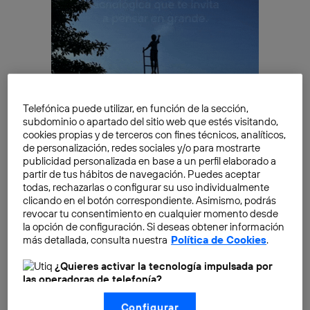
Telefónica puede utilizar, en función de la sección,
subdominio o apartado del sitio web que estés visitando,
cookies propias y de terceros con fines técnicos, analíticos,
de personalización, redes sociales y/o para mostrarte
publicidad personalizada en base a un perfil elaborado a
Con la idea de seguir manteniéndose a la vanguardia
partir de tus hábitos de navegación. Puedes aceptar
tecnológica, el Atlético de Madrid trabaja
todas, rechazarlas o configurar su uso individualmente
clicando en el botón correspondiente. Asimismo, podrás
conjuntamente con Telefónica en el proyecto de
revocar tu consentimiento en cualquier momento desde
innovación
MULTICAM 5G-VR 360° en tiempo real
.
la opción de configuración. Si deseas obtener información
La meta de esta iniciativa es desplegar la red 5G
más detallada, consulta nuestra
Política de Cookies
.
dentro del estadio Metropolitano, en concreto en la
¿Quieres activar la tecnología impulsada por
sala Club Telefónica Empresas, donde ofrecer al
las operadoras de telefonía?
público nuevas experiencias inmersivas desde lugares
Nosotros, Telefónica S.A., utilizamos la tecnología Utiq para
menos accesibles para los espectadores, en tiempo
Configurar
realizar nuestras acciones de marketing digital o análisis