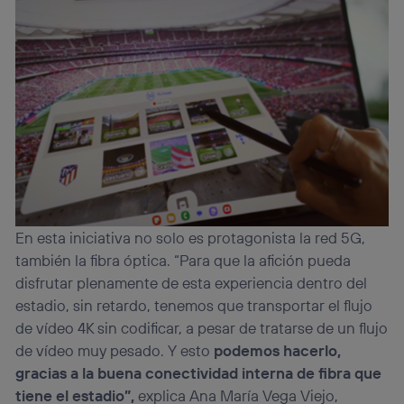
personalizado, ya que se basará únicamente en la
navegación del usuario del móvil.
Puedes gestionar los consentimientos Utiq seleccionando
“Administrar Utiq” en la parte inferior de esta página web o
visitando el
portal de privacidad de Utiq
(“consenthub”)
. Para más información, consulta
la
política de privacidad de Utiq
.
En esta iniciativa no solo es protagonista la red 5G,
también la fibra óptica. “Para que la afición pueda
disfrutar plenamente de esta experiencia dentro del
estadio, sin retardo, tenemos que transportar el flujo
de vídeo 4K sin codificar, a pesar de tratarse de un flujo
de vídeo muy pesado. Y esto
podemos hacerlo,
gracias a la buena conectividad interna de fibra que
tiene el estadio”,
explica Ana María Vega Viejo,