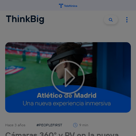
Buscar:
Buscar
Tu configuración de cookies no permite la visualización de
este contenido
Configurar cookies
Hace 3 años
#PEOPLEFIRST
9 min
Cámaras 360° y RV en la nueva