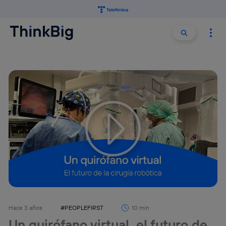
Buscar:
Buscar
Tu configuración de cookies no permite la visualización de
este contenido
Configurar cookies
Hace 3 años
#PEOPLEFIRST
10 min
Un quirófano virtual, el futuro de