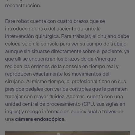
información de la cuenta de cliente de
reconstrucción.
telecomunicaciones vinculada a la conexión que utilizas
(p. ej., número de teléfono móvil).
Este robot cuenta con cuatro brazos que se
Este identificador se asigna a la conexión de internet, por
introducen dentro del paciente durante la
lo que cualquier persona que conecte su dispositivo y
consienta el uso de la tecnología recibirá el mismo
intervención quirúrgica. Para trabajar, el cirujano debe
identificador. Típicamente:
colocarse en la consola para ver su campo de trabajo,
Si utilizas una
conexión de banda ancha
(p. ej., Wi-Fi),
aunque sin situarse directamente sobre el paciente, ya
el marketing o análisis se realizará en función de las
que allí se encuentran los brazos de da Vinci que
actividades de navegación de los miembros del hogar
que hayan dado su consentimiento.
reciben las órdenes de la consola en tiempo real y
Si utilizas
datos móviles
, el marketing será más
reproducen exactamente los movimientos del
personalizado, ya que se basará únicamente en la
cirujano. Al mismo tiempo, el profesional tiene en sus
navegación del usuario del móvil.
pies dos pedales con varios controles que le permiten
Puedes gestionar los consentimientos Utiq seleccionando
trabajar con mayor fluidez. Además, cuenta con una
“Administrar Utiq” en la parte inferior de esta página web o
unidad central de procesamiento (CPU, sus siglas en
visitando el
portal de privacidad de Utiq
(“consenthub”)
. Para más información, consulta
inglés) y recoge información audiovisual a través de
la
política de privacidad de Utiq
.
una
cámara endoscópica
.