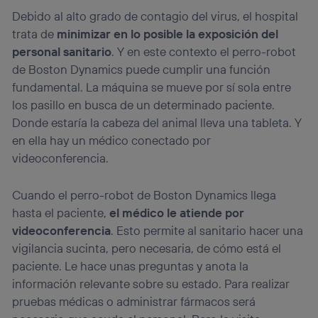
identificador. Típicamente:
Debido al alto grado de contagio del virus, el hospital
Si utilizas una
conexión de banda ancha
(p. ej., Wi-Fi),
trata de
minimizar en lo posible la exposición del
el marketing o análisis se realizará en función de las
personal sanitario
. Y en este contexto el perro-robot
actividades de navegación de los miembros del hogar
que hayan dado su consentimiento.
de Boston Dynamics puede cumplir una función
fundamental. La máquina se mueve por sí sola entre
Si utilizas
datos móviles
, el marketing será más
personalizado, ya que se basará únicamente en la
los pasillo en busca de un determinado paciente.
navegación del usuario del móvil.
Donde estaría la cabeza del animal lleva una tableta. Y
Puedes gestionar los consentimientos Utiq seleccionando
en ella hay un médico conectado por
“Administrar Utiq” en la parte inferior de esta página web o
videoconferencia.
visitando el
portal de privacidad de Utiq
(“consenthub”)
. Para más información, consulta
la
política de privacidad de Utiq
.
Cuando el perro-robot de Boston Dynamics llega
hasta el paciente,
el médico le atiende por
videoconferencia
. Esto permite al sanitario hacer una
vigilancia sucinta, pero necesaria, de cómo está el
paciente. Le hace unas preguntas y anota la
información relevante sobre su estado. Para realizar
pruebas médicas o administrar fármacos será