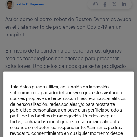
Pablo G. Bejerano
Así es como el perro-robot de Boston Dynamics ayuda
en el tratamiento de pacientes con Covid-19 en un
hospital.
En medio de la pandemia del coronavirus, algunos
medios tecnológicos han aflorado para presentar
soluciones. Uno de los campos que se ha prodigado
en estas últimas semanas es la robótica. Conseguir
que una máquina realice tareas por sí misma
libra de
Telefónica puede utilizar, en función de la sección,
este cometido a las personas
, que se pueden dedicar
subdominio o apartado del sitio web que estés visitando,
a otras tareas donde resultan más imprescindibles. Así
cookies propias y de terceros con fines técnicos, analíticos,
se emplea el perro-robot de Boston Dynamics.
de personalización, redes sociales y/o para mostrarte
publicidad personalizada en base a un perfil elaborado a
partir de tus hábitos de navegación. Puedes aceptar
Esta curiosa máquina
, con forma de animal
todas, rechazarlas o configurar su uso individualmente
clicando en el botón correspondiente. Asimismo, podrás
cuadrúpedo, más concretamente un cánido, ya se usa
revocar tu consentimiento en cualquier momento desde
en el Brigham And Women’s Hospital of Harvard