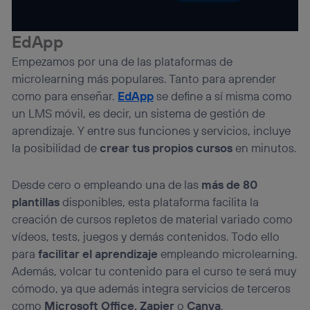
Si utilizas
datos móviles
, el marketing será más
personalizado, ya que se basará únicamente en la
navegación del usuario del móvil.
EdApp
Puedes gestionar los consentimientos Utiq seleccionando
Empezamos por una de las plataformas de
“Administrar Utiq” en la parte inferior de esta página web o
visitando el
portal de privacidad de Utiq
microlearning más populares. Tanto para aprender
(“consenthub”)
. Para más información, consulta
como para enseñar.
EdApp
se define a sí misma como
la
política de privacidad de Utiq
.
un LMS móvil, es decir, un sistema de gestión de
aprendizaje. Y entre sus funciones y servicios, incluye
la posibilidad de
crear tus propios cursos
en minutos.
Desde cero o empleando una de las
más de 80
plantillas
disponibles, esta plataforma facilita la
creación de cursos repletos de material variado como
vídeos, tests, juegos y demás contenidos. Todo ello
para
facilitar el aprendizaje
empleando microlearning.
Además, volcar tu contenido para el curso te será muy
cómodo, ya que además integra servicios de terceros
como
Microsoft Office, Zapier
o
Canva
.