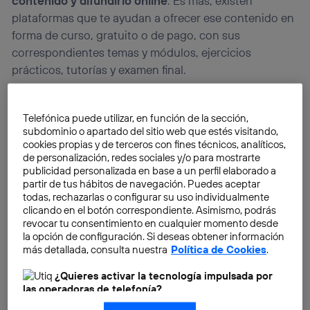
contenido y difundirlo online
. Es más, existen
plataformas que te ayudan a ofrecer ese contenido en
forma de curso, gratuito o de pago, con sus
correspondientes temas y módulos, ejercicios
prácticos, tutorías y examen final.
Telefónica puede utilizar, en función de la sección,
subdominio o apartado del sitio web que estés visitando,
cookies propias y de terceros con fines técnicos, analíticos,
de personalización, redes sociales y/o para mostrarte
publicidad personalizada en base a un perfil elaborado a
partir de tus hábitos de navegación. Puedes aceptar
todas, rechazarlas o configurar su uso individualmente
clicando en el botón correspondiente. Asimismo, podrás
revocar tu consentimiento en cualquier momento desde
la opción de configuración. Si deseas obtener información
más detallada, consulta nuestra
Política de Cookies
.
¿Quieres activar la tecnología impulsada por
las operadoras de telefonía?
Nosotros, Telefónica S.A., utilizamos la tecnología Utiq para