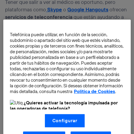
Tener que salir a ver al médico es oportuno, pero
plataformas como
Skype
o
Google Hangouts
ofrecen
servicios de teleconferencia
que están ayudando a
fomentar las
citas virtuales
. Más impresionante aún
es la aplicación de
Health Tap,
con la que podrás
Telefónica puede utilizar, en función de la sección,
contactar con más de 65.000 médicos que están
subdominio o apartado del sitio web que estés visitando,
cookies propias y de terceros con fines técnicos, analíticos,
online las 24 horas, los 7 días de la semana y
de personalización, redes sociales y/o para mostrarte
responderán a tus preguntas sobre salud con rapidez
publicidad personalizada en base a un perfil elaborado a
y precisión.
partir de tus hábitos de navegación. Puedes aceptar
todas, rechazarlas o configurar su uso individualmente
clicando en el botón correspondiente. Asimismo, podrás
revocar tu consentimiento en cualquier momento desde
la opción de configuración. Si deseas obtener información
más detallada, consulta nuestra
Política de Cookies
.
¿Quieres activar la tecnología impulsada por
las operadoras de telefonía?
Nosotros, Telefónica S.A., utilizamos la tecnología Utiq para
Configurar
realizar nuestras acciones de marketing digital o análisis
(como se describe en este aviso de consentimiento)
basadas en tu navegación en nuestra(s) web(s)