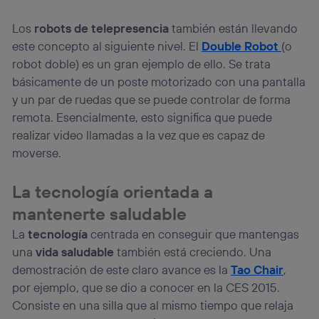
Puedes gestionar los consentimientos Utiq seleccionando
“Administrar Utiq” en la parte inferior de esta página web o
Los
robots de telepresencia
también están llevando
visitando el
portal de privacidad de Utiq
este concepto al siguiente nivel. El
Double Robot
(o
(“consenthub”)
. Para más información, consulta
robot doble) es un gran ejemplo de ello. Se trata
la
política de privacidad de Utiq
.
básicamente de un poste motorizado con una pantalla
y un par de ruedas que se puede controlar de forma
remota. Esencialmente, esto significa que puede
realizar video llamadas a la vez que es capaz de
moverse.
La tecnología orientada a
mantenerte saludable
La
tecnología
centrada en conseguir que mantengas
una
vida saludable
también está creciendo. Una
demostración de este claro avance es la
Tao Chair
,
por ejemplo, que se dio a conocer en la CES 2015.
Consiste en una silla que al mismo tiempo que relaja