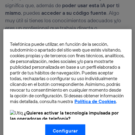
significa que, además de
poder usar esta IA por ti
mismo
, puedes
acceder a su código fuente
. Algo
muy útil si tienes los conocimientos adecuados y/o
eres un profesional que trabaja directa o
indirectamente con
inteligencia artificial
.
Telefónica puede utilizar, en función de la sección,
subdominio o apartado del sitio web que estés visitando,
cookies propias y de terceros con fines técnicos, analíticos,
de personalización, redes sociales y/o para mostrarte
publicidad personalizada en base a un perfil elaborado a
partir de tus hábitos de navegación. Puedes aceptar
todas, rechazarlas o configurar su uso individualmente
clicando en el botón correspondiente. Asimismo, podrás
revocar tu consentimiento en cualquier momento desde
la opción de configuración. Si deseas obtener información
más detallada, consulta nuestra
Política de Cookies
.
¿Quieres activar la tecnología impulsada por
las operadoras de telefonía?
Nosotros, Telefónica S.A., utilizamos la tecnología Utiq para
Configurar
realizar nuestras acciones de marketing digital o análisis