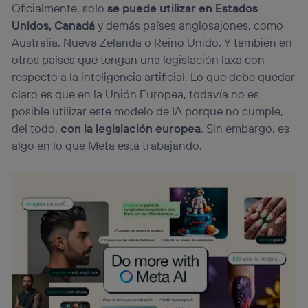
personalizado, ya que se basará únicamente en la
Oficialmente, solo
se puede utilizar en Estados
navegación del usuario del móvil.
Unidos, Canadá
y demás países anglosajones, como
Puedes gestionar los consentimientos Utiq seleccionando
Australia, Nueva Zelanda o Reino Unido. Y también en
“Administrar Utiq” en la parte inferior de esta página web o
otros países que tengan una legislación laxa con
visitando el
portal de privacidad de Utiq
(“consenthub”)
. Para más información, consulta
respecto a la inteligencia artificial. Lo que debe quedar
la
política de privacidad de Utiq
.
claro es que en la Unión Europea, todavía no es
posible utilizar este modelo de IA porque no cumple,
del todo,
con la legislación europea
. Sin embargo, es
algo en lo que Meta está trabajando.