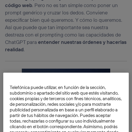
código web
. Pero no es tan simple como poner un
prompt genérico y cruzar los dedos. Conviene
especificar bien qué queremos. Y cómo lo queremos.
Así que puede que tan importante sea nuestra
destreza con el prompting como las capacidades de
ChatGPT para
entender nuestras órdenes y hacerlas
realidad
.
Telefónica puede utilizar, en función de la sección,
subdominio o apartado del sitio web que estés visitando,
cookies propias y de terceros con fines técnicos, analíticos,
de personalización, redes sociales y/o para mostrarte
publicidad personalizada en base a un perfil elaborado a
partir de tus hábitos de navegación. Puedes aceptar
todas, rechazarlas o configurar su uso individualmente
clicando en el botón correspondiente. Asimismo, podrás