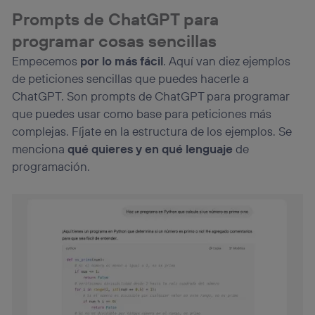
consienta el uso de la tecnología recibirá el mismo
Prompts de ChatGPT para
identificador. Típicamente:
Si utilizas una
conexión de banda ancha
(p. ej., Wi-Fi),
programar cosas sencillas
el marketing o análisis se realizará en función de las
Empecemos
por lo más fácil
. Aquí van diez ejemplos
actividades de navegación de los miembros del hogar
que hayan dado su consentimiento.
de peticiones sencillas que puedes hacerle a
Si utilizas
datos móviles
, el marketing será más
ChatGPT. Son prompts de ChatGPT para programar
personalizado, ya que se basará únicamente en la
que puedes usar como base para peticiones más
navegación del usuario del móvil.
complejas. Fíjate en la estructura de los ejemplos. Se
Puedes gestionar los consentimientos Utiq seleccionando
menciona
qué quieres y en qué lenguaje
de
“Administrar Utiq” en la parte inferior de esta página web o
programación.
visitando el
portal de privacidad de Utiq
(“consenthub”)
. Para más información, consulta
la
política de privacidad de Utiq
.