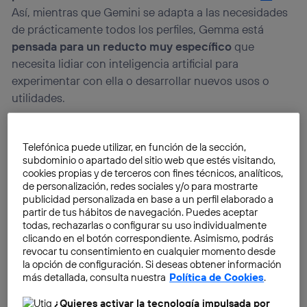
Así, mientras que Gemini se adapta a las necesidades
de prácticamente todos los perfiles, Gemma está
pensada para un reducto muy específico
que
necesita lidiar con inteligencia artificial para
experimentar con ella o desarrollar nuevos usos o
utilidades.
Telefónica puede utilizar, en función de la sección,
subdominio o apartado del sitio web que estés visitando,
cookies propias y de terceros con fines técnicos, analíticos,
de personalización, redes sociales y/o para mostrarte
publicidad personalizada en base a un perfil elaborado a
partir de tus hábitos de navegación. Puedes aceptar
todas, rechazarlas o configurar su uso individualmente
clicando en el botón correspondiente. Asimismo, podrás
revocar tu consentimiento en cualquier momento desde
la opción de configuración. Si deseas obtener información
más detallada, consulta nuestra
Política de Cookies
.
¿Quieres activar la tecnología impulsada por