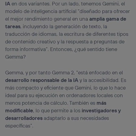
actividades de navegación de los miembros del hogar
IA
en dos variantes. Por un lado, tenemos Gemini, el
que hayan dado su consentimiento.
modelo de inteligencia artificial “diseñado para ofrecer
Si utilizas
datos móviles
, el marketing será más
el mejor rendimiento general en una
amplia gama de
personalizado, ya que se basará únicamente en la
tareas
, incluyendo la generación de texto, la
navegación del usuario del móvil.
traducción de idiomas, la escritura de diferentes tipos
Puedes gestionar los consentimientos Utiq seleccionando
de contenido creativo y la respuesta a preguntas de
“Administrar Utiq” en la parte inferior de esta página web o
visitando el
portal de privacidad de Utiq
forma informativa”. Entonces, ¿qué sentido tiene
(“consenthub”)
. Para más información, consulta
Gemma?
la
política de privacidad de Utiq
.
Gemma, y por tanto Gemma 2, “está enfocado en el
desarrollo responsable de la IA
y la accesibilidad. Es
más compacto y eficiente que Gemini, lo que lo hace
ideal para su ejecución en ordenadores locales con
menos potencia de cálculo. También es
más
modificable
, lo que permite a los
investigadores y
desarrolladores
adaptarlo a sus necesidades
específicas”.