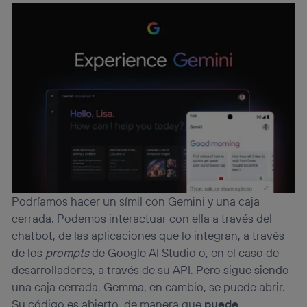
Podríamos hacer un símil con Gemini y una caja
cerrada. Podemos interactuar con ella a través del
chatbot, de las aplicaciones que lo integran, a través
de los
prompts
de Google AI Studio o, en el caso de
desarrolladores, a través de su API. Pero sigue siendo
una caja cerrada. Gemma, en cambio, se puede abrir.
Su código es abierto, de manera que
puede