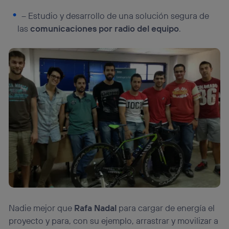
– Estudio y desarrollo de una solución segura de
las
comunicaciones por radio del equipo
.
Nadie mejor que
Rafa Nadal
para cargar de energía el
proyecto y para, con su ejemplo, arrastrar y movilizar a