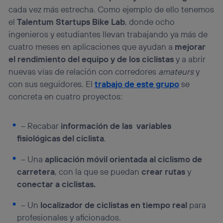
(p. ej., número de teléfono móvil).
cada vez más estrecha. Como ejemplo de ello tenemos
el
Talentum Startups Bike Lab
, donde ocho
Este identificador se asigna a la conexión de internet, por
lo que cualquier persona que conecte su dispositivo y
ingenieros y estudiantes llevan trabajando ya más de
consienta el uso de la tecnología recibirá el mismo
cuatro meses en aplicaciones que ayudan a
mejorar
identificador. Típicamente:
el rendimiento del equipo y de los ciclistas
y a abrir
Si utilizas una
conexión de banda ancha
(p. ej., Wi-Fi),
nuevas vías de relación con corredores
amateurs
y
el marketing o análisis se realizará en función de las
actividades de navegación de los miembros del hogar
con sus seguidores. El
trabajo de este grupo
se
que hayan dado su consentimiento.
concreta en cuatro proyectos:
Si utilizas
datos móviles
, el marketing será más
personalizado, ya que se basará únicamente en la
navegación del usuario del móvil.
– Recabar
información de las variables
Puedes gestionar los consentimientos Utiq seleccionando
fisiológicas del ciclista
.
“Administrar Utiq” en la parte inferior de esta página web o
visitando el
portal de privacidad de Utiq
– Una
aplicación móvil orientada al ciclismo de
(“consenthub”)
. Para más información, consulta
carretera
, con la que se puedan
crear rutas
y
la
política de privacidad de Utiq
.
conectar a ciclistas.
– Un
localizador de ciclistas en tiempo real
para
profesionales y aficionados.