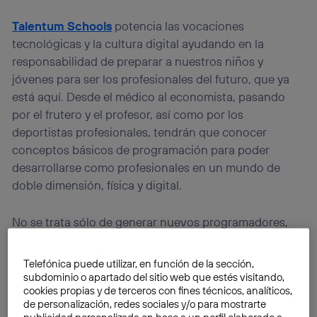
Talentum Schools
potencia las vocaciones
tecnológicas y la cultura digital ayudando en la
responsabilidad de preparar a nuestros niños y
jóvenes para ser los profesionales del futuro, que ya
está aquí. Desde el médico al economista, pasando
por el frutero y el profesor, así como por los
deportistas profesionales, tendrán que conocer
conceptos básicos de programación para poder
desarrollarse como profesionales en un mundo de
doble dimensión, física y digital.
No se trata sólo de generar nuevos programadores,
que también, sino de
que los «nativos digitales»
pasen de saber
leer
a saber
escribir
en el mundo
Telefónica puede utilizar, en función de la sección,
digital
, que sientan que no sólo pueden ser
subdominio o apartado del sitio web que estés visitando,
cookies propias y de terceros con fines técnicos, analíticos,
consumidores de tecnología sino que también pueden
de personalización, redes sociales y/o para mostrarte
ser creadores de la misma; pueden ser
parte activa de
publicidad personalizada en base a un perfil elaborado a