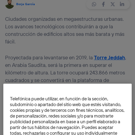
Borja García
Ciudades organizadas en megaestructuras urbanas.
Los avances tecnológicos contribuirán a que la
construcción de edificios altos sea más barata y más
fácil.
Proyectada para levantarse en 2019, la
Torre Jeddah
,
en Arabia Saudita, será la primera en superar el
kilómetro de altura. La torre ocupará 243.866 metros
cuadrados y se convertirá en la plataforma de
observación más alta del mundo. ¿Serán los
megarascacielos las construcciones del futuro?
Telefónica puede utilizar, en función de la sección,
subdominio o apartado del sitio web que estés visitando,
cookies propias y de terceros con fines técnicos, analíticos,
En 2050 se espera que
la población urbana del
de personalización, redes sociales y/o para mostrarte
mundo crezca un 50% y supere los seis mil millones
.
publicidad personalizada en base a un perfil elaborado a
Por ello, los principales desafíos que enfrentan las
partir de tus hábitos de navegación. Puedes aceptar
todas, rechazarlas o configurar su uso individualmente
ciudades, como la sostenibilidad, la seguridad y la