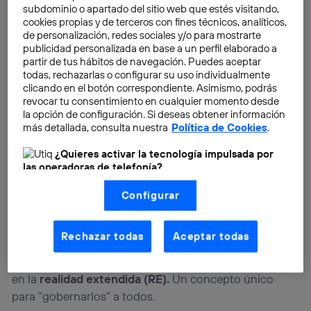
subdominio o apartado del sitio web que estés visitando,
cookies propias y de terceros con fines técnicos, analíticos,
de personalización, redes sociales y/o para mostrarte
publicidad personalizada en base a un perfil elaborado a
partir de tus hábitos de navegación. Puedes aceptar
todas, rechazarlas o configurar su uso individualmente
clicando en el botón correspondiente. Asimismo, podrás
revocar tu consentimiento en cualquier momento desde
la opción de configuración. Si deseas obtener información
más detallada, consulta nuestra
Política de Cookies
.
¿Quieres activar la tecnología impulsada por
las operadoras de telefonía?
Nosotros, Telefónica S.A., utilizamos la tecnología Utiq para
Configurar
realizar nuestras acciones de marketing digital o análisis
(como se describe en este aviso de consentimiento)
basadas en tu navegación en nuestra(s) web(s)
listadas
aquí
(solo cuando utilizas una
conexión a
Rechazar todas
Aceptar todas
Ahora que tenemos claros estos términos, es
internet habilitada
, proporcionada por una de las
operadoras de telefonía participantes, y otorgas tu
momento de ir un paso más allá y adentrarnos de lleno
consentimiento en cada página web).
en la
realidad extendida (RE).
Un concepto único
La tecnología Utiq está diseñada con la privacidad como
para “gobernarlos” a todos.
prioridad ofreciéndote elección y control.