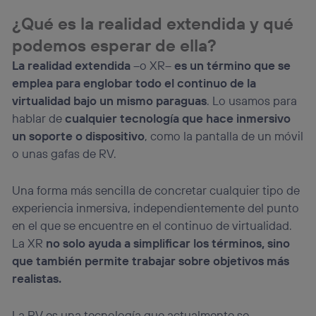
La tecnología utiliza un identificador cifrado creado por tu
¿Qué es la realidad extendida y qué
operadora de telefonía
, utilizando tu dirección IP y otra
información de la cuenta de cliente de
podemos esperar de ella?
telecomunicaciones vinculada a la conexión que utilizas
(p. ej., número de teléfono móvil).
La realidad extendida
–o XR–
es un término que se
Este identificador se asigna a la conexión de internet, por
emplea para englobar todo el continuo de la
lo que cualquier persona que conecte su dispositivo y
virtualidad bajo un mismo paraguas
. Lo usamos para
consienta el uso de la tecnología recibirá el mismo
hablar de
cualquier tecnología que hace inmersivo
identificador. Típicamente:
un soporte o dispositivo
, como la pantalla de un móvil
Si utilizas una
conexión de banda ancha
(p. ej., Wi-Fi),
el marketing o análisis se realizará en función de las
o unas gafas de RV.
actividades de navegación de los miembros del hogar
que hayan dado su consentimiento.
Una forma más sencilla de concretar cualquier tipo de
Si utilizas
datos móviles
, el marketing será más
experiencia inmersiva, independientemente del punto
personalizado, ya que se basará únicamente en la
navegación del usuario del móvil.
en el que se encuentre en el continuo de virtualidad.
La XR
no solo ayuda a simplificar los términos, sino
Puedes gestionar los consentimientos Utiq seleccionando
“Administrar Utiq” en la parte inferior de esta página web o
que también permite trabajar sobre objetivos más
visitando el
portal de privacidad de Utiq
realistas.
(“consenthub”)
. Para más información, consulta
la
política de privacidad de Utiq
.
La RV es una tecnología que actualmente se