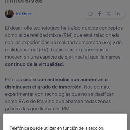
Joel Chaou
El desarrollo tecnológico ha traído nuevos conceptos
como el de realidad mixta (RM) que está relacionada
con las experiencias de realidad aumentada (RA) y de
realidad virtual (RV). Todas esas experiencias se
mueven en una especie de eje lineal al que llamamos
continuo de la virtualidad.
Este eje
oscila con
estímulos que aumentan o
disminuyen el grado de inmersión
. Nos permite
experimentar con tecnologías que no se clasifican
como RA o de RV, sino que abarcan todas zonas
grises a las que llamamos RM.
Telefónica puede utilizar, en función de la sección,