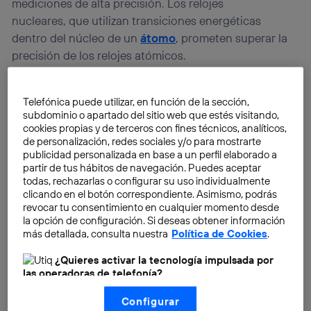
mediciones de alta precisión. Los relojes
nucleares, que utilizan transiciones energéticas
dentro del núcleo de un
átomo
, prometen superar la
precisión de los relojes atómicos.
Telefónica puede utilizar, en función de la sección,
subdominio o apartado del sitio web que estés visitando,
cookies propias y de terceros con fines técnicos, analíticos,
de personalización, redes sociales y/o para mostrarte
publicidad personalizada en base a un perfil elaborado a
partir de tus hábitos de navegación. Puedes aceptar
todas, rechazarlas o configurar su uso individualmente
clicando en el botón correspondiente. Asimismo, podrás
revocar tu consentimiento en cualquier momento desde
la opción de configuración. Si deseas obtener información
más detallada, consulta nuestra
Política de Cookies
.
¿Quieres activar la tecnología impulsada por
las operadoras de telefonía?
Nosotros, Telefónica S.A., utilizamos la tecnología Utiq para
Configurar
realizar nuestras acciones de marketing digital o análisis