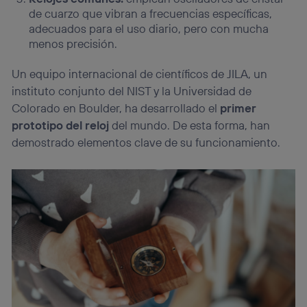
personalizado, ya que se basará únicamente en la
de cuarzo que vibran a frecuencias específicas,
navegación del usuario del móvil.
adecuados para el uso diario, pero con mucha
Puedes gestionar los consentimientos Utiq seleccionando
menos precisión.
“Administrar Utiq” en la parte inferior de esta página web o
visitando el
portal de privacidad de Utiq
Un equipo internacional de científicos de JILA, un
(“consenthub”)
. Para más información, consulta
la
política de privacidad de Utiq
.
instituto conjunto del NIST y la Universidad de
Colorado en Boulder, ha desarrollado el
primer
prototipo del reloj
del mundo. De esta forma, han
demostrado elementos clave de su funcionamiento.