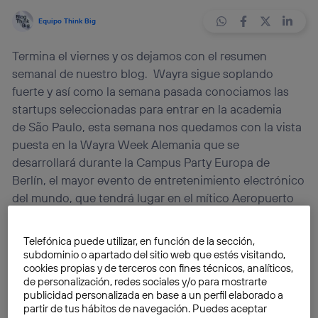
Equipo Think Big
Termina el viernes y os dejamos con el resumen
semanal de nuestro blog. Wayra sigue soplando
fuerte y así como la semana pasada conociamos las
startups seleccionadas para entrar en la academia
de São Paulo, esta semana nos quedamos con la vista
puesta en la Wayra Week Alemania que se
desarrollará durante la Campus Party Europa de
Berlín, el mayor evento de entretenimiento electrónico
del mundo, que tendrá lugar en el mítico Aeropuerto
de Tempelhof a final de este mes y al que se prevé
acudirán más de diez mil emprendedores y tecnófilos
Telefónica puede utilizar, en función de la sección,
de toda Europa.
subdominio o apartado del sitio web que estés visitando,
cookies propias y de terceros con fines técnicos, analíticos,
de personalización, redes sociales y/o para mostrarte
Además de conocer como se preparan en Wayra
publicidad personalizada en base a un perfil elaborado a
Alemania para seleccionar a las startups a acelerar,
partir de tus hábitos de navegación. Puedes aceptar