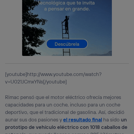
Si utilizas una
conexión de banda ancha
(p. ej., Wi-Fi),
el marketing o análisis se realizará en función de las
actividades de navegación de los miembros del hogar
que hayan dado su consentimiento.
Si utilizas
datos móviles
, el marketing será más
personalizado, ya que se basará únicamente en la
navegación del usuario del móvil.
Puedes gestionar los consentimientos Utiq seleccionando
“Administrar Utiq” en la parte inferior de esta página web o
visitando el
portal de privacidad de Utiq
(“consenthub”)
. Para más información, consulta
la
política de privacidad de Utiq
.
[youtube]http://www.youtube.com/watch?
v=U021JCmxYNs[/youtube]
Rimac pensó que el motor eléctrico ofrecía mejores
capacidades para un coche, incluso para un coche
deportivo, que el tradicional de gasolina. Así, decidió
aunar sus dos pasiones y
el resultado final
ha sido
un
prototipo de vehículo eléctrico con 1018 caballos de