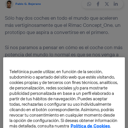
Pablo G. Bejerano
Sólo hay dos coches en todo el mundo que aceleren
más vertiginosamente que el Rimac Concept_One, un
prototipo que aspira a convertirse en el primero.
Si nos paramos a pensar en cómo es el coche con más
potencia del mundo lo normal es que se nos venga a
la mente un vehículo con un potente motor de
explosión, que consuma gasolina a ritmo de Fórmula 1.
Telefónica puede utilizar, en función de la sección,
En realidad podría ser todo lo contrario. Un diseñador
subdominio o apartado del sitio web que estés visitando,
cookies propias y de terceros con fines técnicos, analíticos,
croata ha construido un vehículo
capaz de acelerar
de personalización, redes sociales y/o para mostrarte
de 0 a 100 kilómetros por hora en 2,8 segundos
, una
publicidad personalizada en base a un perfil elaborado a
marca que sólo superan dos coches en todo el
partir de tus hábitos de navegación. Puedes aceptar
mundo. La peculiaridad – una entre varias – del nuevo
todas, rechazarlas o configurar su uso individualmente
clicando en el botón correspondiente. Asimismo, podrás
automóvil es que su propulsión es eléctrica y aun así
revocar tu consentimiento en cualquier momento desde
es capaz de rivalizar con los modelos de gasolina más
la opción de configuración. Si deseas obtener información
punteros.
más detallada, consulta nuestra
Política de Cookies
.