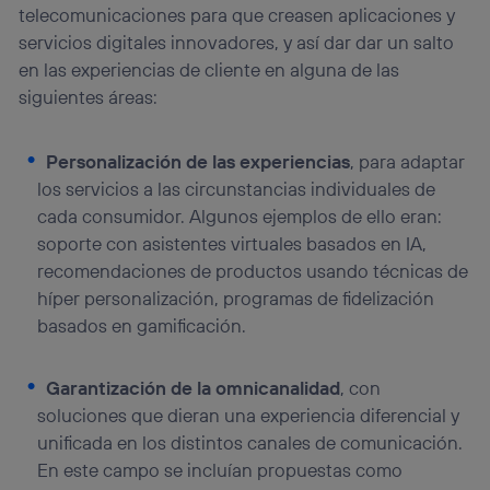
actividades de navegación de los miembros del hogar
telecomunicaciones para que creasen aplicaciones y
que hayan dado su consentimiento.
servicios digitales innovadores, y así dar dar un salto
Si utilizas
datos móviles
, el marketing será más
en las experiencias de cliente en alguna de las
personalizado, ya que se basará únicamente en la
navegación del usuario del móvil.
siguientes áreas:
Puedes gestionar los consentimientos Utiq seleccionando
“Administrar Utiq” en la parte inferior de esta página web o
Personalización de las experiencias
, para adaptar
visitando el
portal de privacidad de Utiq
(“consenthub”)
. Para más información, consulta
los servicios a las circunstancias individuales de
la
política de privacidad de Utiq
.
cada consumidor. Algunos ejemplos de ello eran:
soporte con asistentes virtuales basados en IA,
recomendaciones de productos usando técnicas de
híper personalización, programas de fidelización
basados en gamificación.
Garantización de la omnicanalidad
, con
soluciones que dieran una experiencia diferencial y
unificada en los distintos canales de comunicación.
En este campo se incluían propuestas como