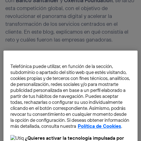
con
Banco Santander
y
Oxentia Foundation
, se lanzó
esta competición global, con el objetivo de
revolucionar el panorama digital y acelerar la
transformación de los servicios centrados en el
cliente. En este blog, explicamos en qué consistía el
reto y cuáles fueron las empresas ganadoras.
Telefónica puede utilizar, en función de la sección,
subdominio o apartado del sitio web que estés visitando,
cookies propias y de terceros con fines técnicos, analíticos,
de personalización, redes sociales y/o para mostrarte
publicidad personalizada en base a un perfil elaborado a
partir de tus hábitos de navegación. Puedes aceptar
todas, rechazarlas o configurar su uso individualmente
clicando en el botón correspondiente. Asimismo, podrás
revocar tu consentimiento en cualquier momento desde
la opción de configuración. Si deseas obtener información
más detallada, consulta nuestra
Política de Cookies
.
¿Quieres activar la tecnología impulsada por