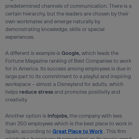
predetermined channels of communication. There is a
visitando el
portal de privacidad de Utiq
(“consenthub”)
. Para más información, consulta
certain hierarchy, but the leaders are chosen by their
la
política de privacidad de Utiq
.
own workmates and emerge naturally by
demonstrating knowledge, skills or special
experiences.
A different is example is
Google,
which leads the
Fortune Magazine ranking of Best Companies to work
for in America. Its success among employees is due in
large part to its commitment to a playful and inspiring
workspace – almost a Disneyland for adults, which
helps
reduce stress
and promotes positivity and
creativity
Another option is
Infojobs,
the company with less
than 250 employees which is the best place to work in
Spain, according to
Great Place to Work
. This firm
wields the ‘happiness thermometer’ as its magic wand.