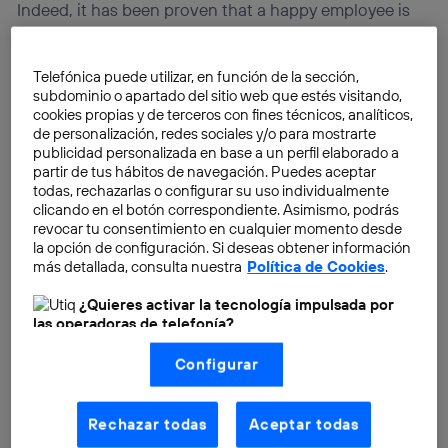
Indeed, it has been proven that a happy employee is
also more productive and efficient.
Telefónica puede utilizar, en función de la sección,
subdominio o apartado del sitio web que estés visitando,
cookies propias y de terceros con fines técnicos, analíticos,
de personalización, redes sociales y/o para mostrarte
publicidad personalizada en base a un perfil elaborado a
partir de tus hábitos de navegación. Puedes aceptar
todas, rechazarlas o configurar su uso individualmente
clicando en el botón correspondiente. Asimismo, podrás
revocar tu consentimiento en cualquier momento desde
la opción de configuración. Si deseas obtener información
más detallada, consulta nuestra
Política de Cookies
.
¿Quieres activar la tecnología impulsada por
las operadoras de telefonía?
Nosotros, Telefónica S.A., utilizamos la tecnología Utiq para
Configurar
realizar nuestras acciones de marketing digital o análisis
(como se describe en este aviso de consentimiento)
basadas en tu navegación en nuestra(s) web(s)
listadas
aquí
(solo cuando utilizas una
conexión a
Rechazar todas
Aceptar todas
internet habilitada
, proporcionada por una de las