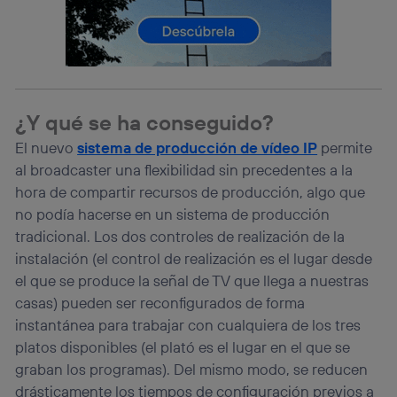
lo que cualquier persona que conecte su dispositivo y
consienta el uso de la tecnología recibirá el mismo
identificador. Típicamente:
Si utilizas una
conexión de banda ancha
(p. ej., Wi-Fi),
el marketing o análisis se realizará en función de las
actividades de navegación de los miembros del hogar
que hayan dado su consentimiento.
¿Y qué se ha conseguido?
Si utilizas
datos móviles
, el marketing será más
El nuevo
sistema de producción de vídeo IP
permite
personalizado, ya que se basará únicamente en la
al broadcaster una flexibilidad sin precedentes a la
navegación del usuario del móvil.
hora de compartir recursos de producción, algo que
Puedes gestionar los consentimientos Utiq seleccionando
“Administrar Utiq” en la parte inferior de esta página web o
no podía hacerse en un sistema de producción
visitando el
portal de privacidad de Utiq
tradicional. Los dos controles de realización de la
(“consenthub”)
. Para más información, consulta
instalación (el control de realización es el lugar desde
la
política de privacidad de Utiq
.
el que se produce la señal de TV que llega a nuestras
casas) pueden ser reconfigurados de forma
instantánea para trabajar con cualquiera de los tres
platos disponibles (el plató es el lugar en el que se
graban los programas). Del mismo modo, se reducen
drásticamente los tiempos de configuración previos a