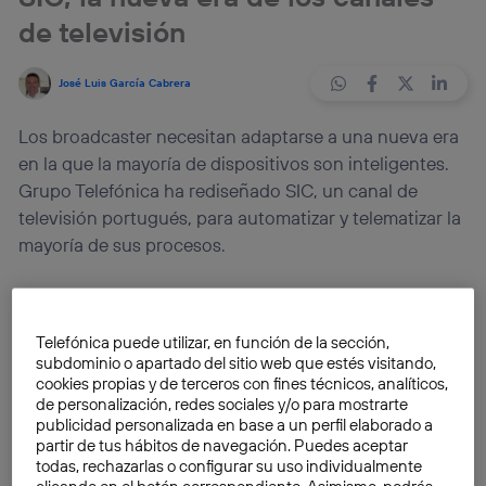
de televisión
José Luis García Cabrera
Los broadcaster necesitan adaptarse a una nueva era
en la que la mayoría de dispositivos son inteligentes.
Grupo Telefónica ha rediseñado SIC, un canal de
televisión portugués, para automatizar y telematizar la
mayoría de sus procesos.
El broadcaster portugués
Sociedade Independente
de Comunicação
, primer canal privado en la historia
Telefónica puede utilizar, en función de la sección,
de la televisión portuguesa, y más conocido como
subdominio o apartado del sitio web que estés visitando,
SIC
, se ha actualizado. Coincidiendo con el traslado
cookies propias y de terceros con fines técnicos, analíticos,
de personalización, redes sociales y/o para mostrarte
de su sede, el canal ha aprovechado para llevar a cabo
publicidad personalizada en base a un perfil elaborado a
la renovación de sus sistemas de producción
.
TSA
,
partir de tus hábitos de navegación. Puedes aceptar
la
empresa del
Grupo Telefónica
especializada en
todas, rechazarlas o configurar su uso individualmente