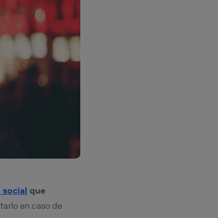
 social
que
rtarlo en caso de