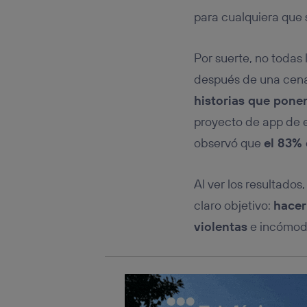
Este iden
conecte s
para cualquiera que s
Típicame
Si util
Por suerte, no todas 
realiz
hayan 
después de una cena 
Si util
historias que ponen 
únicam
proyecto de app de
Puedes ge
inferior 
observó que
el 83% 
Para más 
Al ver los resultados
claro objetivo:
hacer
violentas
e incómoda