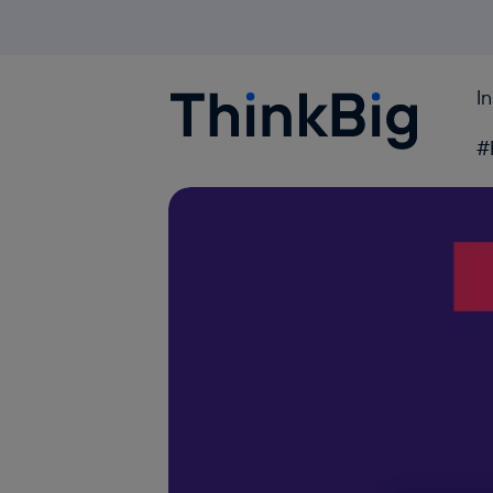
I
Blogthinkbig.com
#