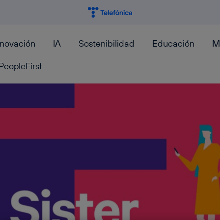
nnovación
IA
Sostenibilidad
Educación
M
PeopleFirst