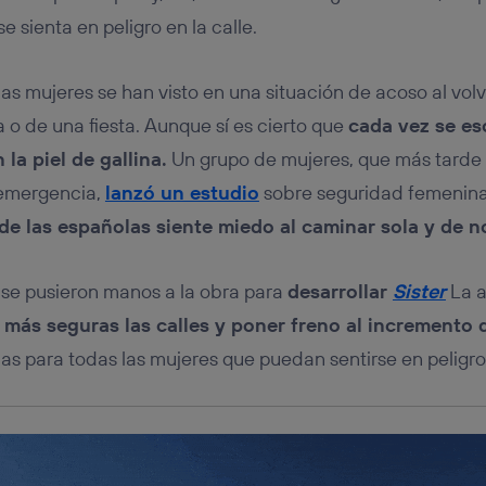
tificador se asigna a la conexión de internet, por lo que cualquier pe
u dispositivo y consienta el uso de la tecnología recibirá el mismo iden
e sienta en peligro en la calle.
nte:
izas una
conexión de banda ancha
(p. ej., Wi-Fi), el marketing o análi
las mujeres se han visto en una situación de acoso al vol
ará en función de las actividades de navegación de los miembros del
dado su consentimiento.
o de una fiesta. Aunque sí es cierto que
cada vez se e
izas
datos móviles
, el marketing será más personalizado, ya que se ba
la piel de gallina.
Un grupo de mujeres, que más tarde l
ente en la navegación del usuario del móvil.
 emergencia,
lanzó un estudio
sobre seguridad femenina e
stionar los consentimientos Utiq seleccionando “Administrar Utiq” e
de esta página web o visitando el
portal de privacidad de Utiq (“c
de las españolas siente miedo al caminar sola y de n
información, consulta la
política de privacidad de Utiq
.
, se pusieron manos a la obra para
desarrollar
Sister
La a
 más seguras las calles y poner freno al incremento 
s para todas las mujeres que puedan sentirse en peligro