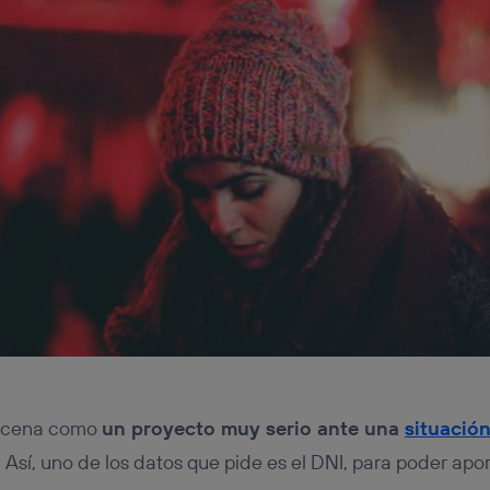
scena como
un proyecto muy serio ante una
situación
.
Así, uno de los datos que pide es el DNI, para poder apo