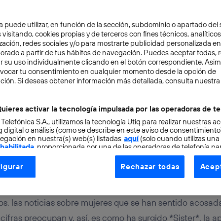
a puede utilizar, en función de la sección, subdominio o apartado del 
 visitando, cookies propias y de terceros con fines técnicos, analíticos
zación, redes sociales y/o para mostrarte publicidad personalizada e
aborado a partir de tus hábitos de navegación. Puedes aceptar todas, 
r su uso individualmente clicando en el botón correspondiente. Asi
evocar tu consentimiento en cualquier momento desde la opción de
ATIVAS
2 min
ción. Si deseas obtener información más detallada, consulta nuestra
la app de emergencia par
uieres activar la tecnología impulsada por las operadoras de te
 Telefónica S.A., utilizamos la tecnología Utiq para realizar nuestras a
seguro en la calle
 digital o análisis (como se describe en este aviso de consentimient
egación en nuestra(s) web(s) listadas
aquí
(solo cuando utilizas una
 habilitada
, proporcionada por una de las operadoras de telefonía par
tu consentimiento en cada página web).
igurar
Rechazar todas
Acept
ogía Utiq está diseñada con la privacidad como prioridad ofreciéndot
Mónica La Mola
ogía utiliza un identificador cifrado creado por tu
operadora de tele
o tu dirección IP y otra información de la cuenta de cliente de telec
, las noticias sobre mujeres que se han sentido acosad
 a la conexión que utilizas (p. ej., número de teléfono móvil).
ifras preocupan y, así, es como ha surgido *Sister*, la 