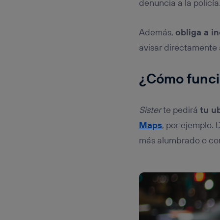
denuncia a la policía
Además,
obliga a i
avisar directamente 
¿Cómo func
Sister
te pedirá
tu u
Maps
, por ejemplo.
más alumbrado o con