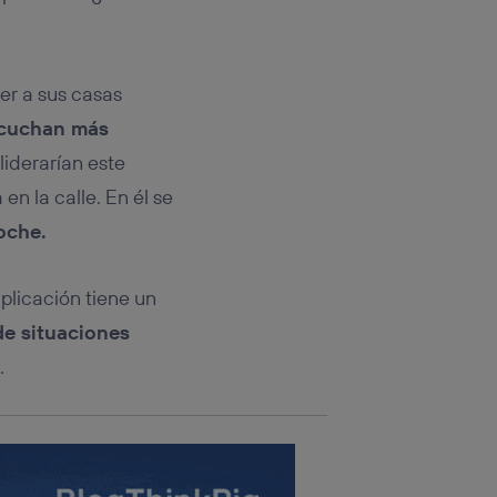
rsona que
tificador.
sis se
ver a sus casas
 hogar que
scuchan más
sará
iderarían este
n la calle. En él se
n la parte
onsenthub”)
.
oche.
plicación tiene un
de situaciones
.