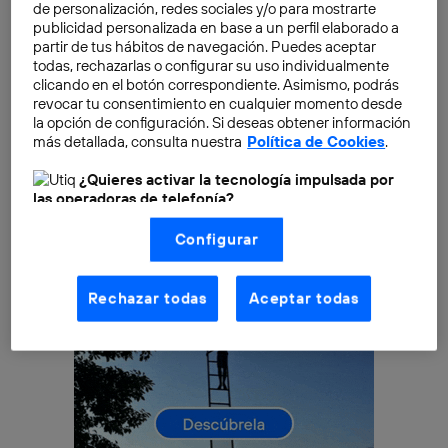
de personalización, redes sociales y/o para mostrarte
estrategia de Social Media
y, por eso, el fenómeno de
publicidad personalizada en base a un perfil elaborado a
partir de tus hábitos de navegación. Puedes aceptar
la mensajería efímera que ha calado en los millenials,
todas, rechazarlas o configurar su uso individualmente
pero también en la conocida
generación Z
, ha llegado
clicando en el botón correspondiente. Asimismo, podrás
a Telefónica Brasil.
revocar tu consentimiento en cualquier momento desde
la opción de configuración. Si deseas obtener información
más detallada, consulta nuestra
Política de Cookies
.
¿Quieres activar la tecnología impulsada por
las operadoras de telefonía?
Nosotros, Telefónica S.A., utilizamos la tecnología Utiq para
Configurar
realizar nuestras acciones de marketing digital o análisis
(como se describe en este aviso de consentimiento)
basadas en tu navegación en nuestra(s) web(s)
listadas
aquí
(solo cuando utilizas una
conexión a
Rechazar todas
Aceptar todas
internet habilitada
, proporcionada por una de las
operadoras de telefonía participantes, y otorgas tu
consentimiento en cada página web).
La tecnología Utiq está diseñada con la privacidad como
prioridad ofreciéndote elección y control.
La tecnología utiliza un identificador cifrado creado por tu
operadora de telefonía
, utilizando tu dirección IP y otra