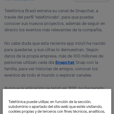
Telefónica Brasil estrena su canal de Snapchat, a
través del perfil 'telefónicabr', para que puedas
conocer sus nuevos proyectos, además de seguir en
directo los eventos más relevantes de la compañía.
No cabe duda que esta reciente app móvil ha nacido
para quedarse, y sus cifras lo demuestran. Según
datos de la propia empresa, más de 100 millones de
personas utilizan cada día
Snapchat
Snap con la
familia, para ver historias de amigos, conocer los
eventos de todo el mundo o explorar canales.
Aunque la aplicación se lanzó en 2011, no ha parado
de crecer desde que nació. Tanto es así, que desde
esta plataforma se comparten más de 400 millones de
Telefónica puede utilizar, en función de la sección,
subdominio o apartado del sitio web que estés visitando,
mensajes diarios.
Cada vez son más las empresas que
cookies propias y de terceros con fines técnicos, analíticos,
apuestan por incorporar un perfil de Snapchat en su