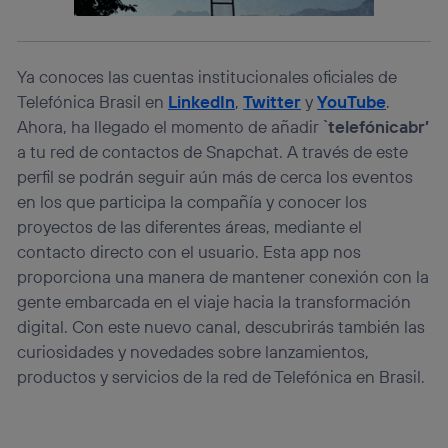
información de la cuenta de cliente de
telecomunicaciones vinculada a la conexión que utilizas
(p. ej., número de teléfono móvil).
Este identificador se asigna a la conexión de internet, por
Ya conoces las cuentas institucionales oficiales de
lo que cualquier persona que conecte su dispositivo y
Telefónica Brasil en
LinkedIn
,
Twitter
y
YouTube
.
consienta el uso de la tecnología recibirá el mismo
Ahora, ha llegado el momento de añadir
`telefónicabr’
identificador. Típicamente:
a tu red de contactos de Snapchat. A través de este
Si utilizas una
conexión de banda ancha
(p. ej., Wi-Fi),
el marketing o análisis se realizará en función de las
perfil se podrán seguir aún más de cerca los eventos
actividades de navegación de los miembros del hogar
en los que participa la compañía y conocer los
que hayan dado su consentimiento.
proyectos de las diferentes áreas, mediante el
Si utilizas
datos móviles
, el marketing será más
contacto directo con el usuario. Esta app nos
personalizado, ya que se basará únicamente en la
proporciona una manera de mantener conexión con la
navegación del usuario del móvil.
gente embarcada en el viaje hacia la transformación
Puedes gestionar los consentimientos Utiq seleccionando
“Administrar Utiq” en la parte inferior de esta página web o
digital. Con este nuevo canal, descubrirás también las
visitando el
portal de privacidad de Utiq
curiosidades y novedades sobre lanzamientos,
(“consenthub”)
. Para más información, consulta
productos y servicios de la red de Telefónica en Brasil.
la
política de privacidad de Utiq
.