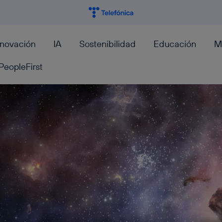
nnovación
IA
Sostenibilidad
Educación
M
PeopleFirst