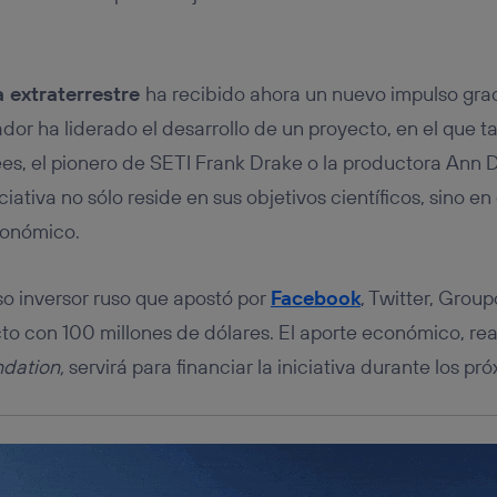
tificador se asigna a la conexión de internet, por lo que cualquier pe
u dispositivo y consienta el uso de la tecnología recibirá el mismo iden
nte:
izas una
conexión de banda ancha
(p. ej., Wi-Fi), el marketing o análi
a extraterrestre
ha recibido ahora un nuevo impulso gra
ará en función de las actividades de navegación de los miembros del
dado su consentimiento.
dor ha liderado el desarrollo de un proyecto, en el que t
izas
datos móviles
, el marketing será más personalizado, ya que se ba
s, el pionero de SETI Frank Drake o la productora Ann D
ente en la navegación del usuario del móvil.
iativa no sólo reside en sus objetivos científicos, sino e
stionar los consentimientos Utiq seleccionando “Administrar Utiq” e
de esta página web o visitando el
portal de privacidad de Utiq (“c
conómico.
información, consulta la
política de privacidad de Utiq
.
so inversor ruso que apostó por
Facebook
, Twitter, Grou
to con 100 millones de dólares. El aporte económico, rea
ndation,
servirá para financiar la iniciativa durante los pr