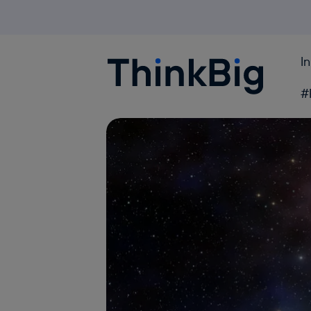
I
Blogthinkbig.com
#