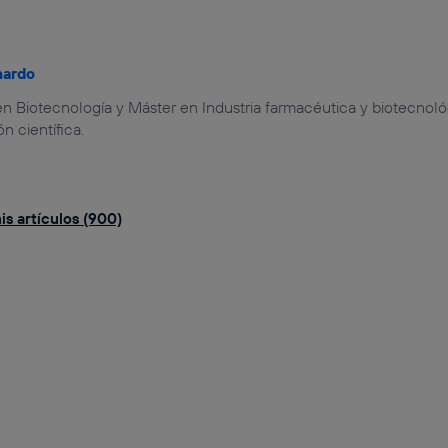
nardo
n Biotecnología y Máster en Industria farmacéutica y biotecnoló
 científica.
is artículos (900)