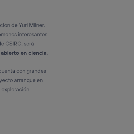
ción de Yuri Milner,
nómenos interesantes
sde CSIRO, será
 abierto en ciencia
.
o cuenta con grandes
oyecto arranque en
 exploración