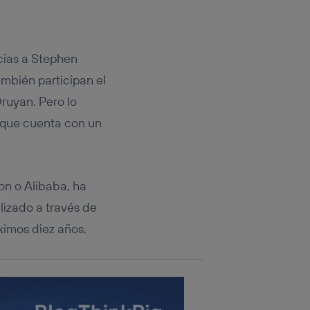
rsona que
tificador.
sis se
cias a Stephen
 hogar que
ambién participan el
sará
ruyan. Pero lo
n que cuenta con un
n la parte
onsenthub”)
.
pon o Alibaba, ha
lizado a través de
óximos diez años.