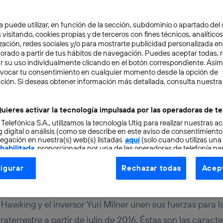
a puede utilizar, en función de la sección, subdominio o apartado del 
 visitando, cookies propias y de terceros con fines técnicos, analíticos
zación, redes sociales y/o para mostrarte publicidad personalizada e
aborado a partir de tus hábitos de navegación. Puedes aceptar todas, 
r su uso individualmente clicando en el botón correspondiente. Asi
evocar tu consentimiento en cualquier momento desde la opción de
URO
2 min
ción. Si deseas obtener información más detallada, consulta nuestra
Hawking y Yuri Milner u
uieres activar la tecnología impulsada por las operadoras de te
 Telefónica S.A., utilizamos la tecnología Utiq para realizar nuestras a
para buscar vida extrate
 digital o análisis (como se describe en este aviso de consentimient
egación en nuestra(s) web(s) listadas
aquí
(solo cuando utilizas una
 habilitada
, proporcionada por una de las operadoras de telefonía par
tu consentimiento en cada página web).
igurar
Rechazar todas
Acept
ogía Utiq está diseñada con la privacidad como prioridad ofreciéndot
ogía utiliza un identificador cifrado creado por tu
operadora de tele
o tu dirección IP y otra información de la cuenta de cliente de telec
 Hawking y el inversor Yuri Milner unen sus fuerzas para 
 a la conexión que utilizas (p. ej., número de teléfono móvil).
aterrestre a partir de julio de 2016. Éstas son las caracte