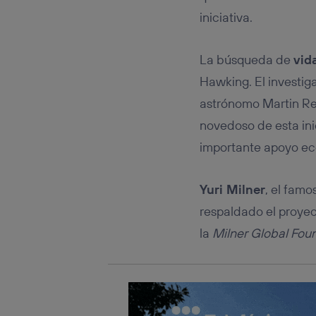
Este iden
conecte s
iniciativa.
Típicame
Si util
La búsqueda de
vid
realiz
hayan 
Hawking. El investiga
Si util
astrónomo Martin Ree
únicam
novedoso de esta inic
Puedes ge
inferior 
importante apoyo e
Para más 
Yuri Milner
, el famo
respaldado el proyec
la
Milner Global Fou