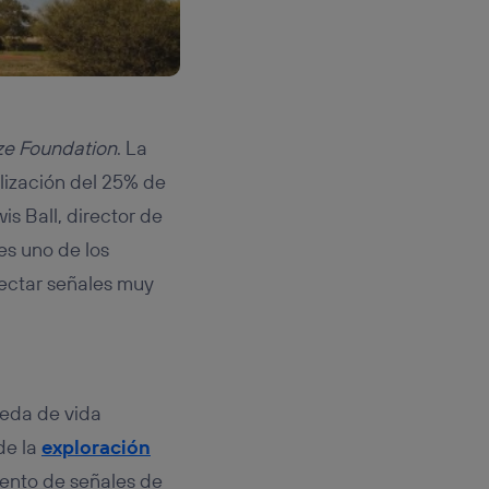
ze Foundation
. La
lización del 25% de
s Ball, director de
 es uno de los
tectar señales muy
ueda de vida
de la
exploración
iento de señales de