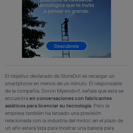
identificador. Típicamente:
Si utilizas una
conexión de banda ancha
(p. ej., Wi-Fi),
el marketing o análisis se realizará en función de las
actividades de navegación de los miembros del hogar
que hayan dado su consentimiento.
Si utilizas
datos móviles
, el marketing será más
personalizado, ya que se basará únicamente en la
navegación del usuario del móvil.
Puedes gestionar los consentimientos Utiq seleccionando
“Administrar Utiq” en la parte inferior de esta página web o
visitando el
portal de privacidad de Utiq
(“consenthub”)
. Para más información, consulta
El objetivo declarado de StoreDot es recargar un
la
política de privacidad de Utiq
.
smartphone en menos de un minuto. El responsable
de la compañía, Doron Myersdorf, señala que esta se
encuentra
en conversaciones con fabricantes
asiáticos para licenciar su tecnología
. Pero la
empresa también ha lanzado una previsión
relacionada con la industria del motor: en el plazo de
un año estará lista para mostrar una batería para