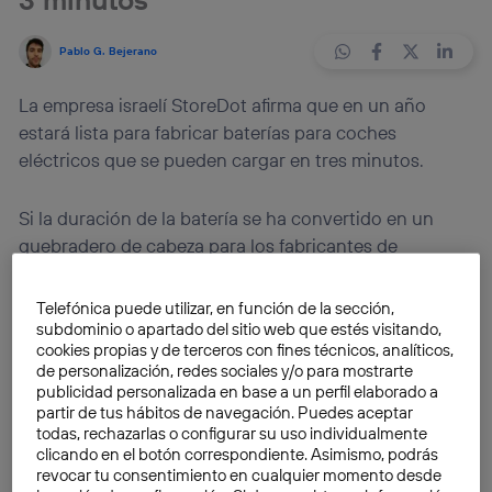
Pablo G. Bejerano
La empresa israelí StoreDot afirma que en un año
estará lista para fabricar baterías para coches
eléctricos que se pueden cargar en tres minutos.
Si la duración de la batería se ha convertido en un
quebradero de cabeza para los fabricantes de
dispositivos hoy en día, su carga también representa
otro reto. Si ya hablamos del coche eléctrico el
Telefónica puede utilizar, en función de la sección,
problema se dispara, pues este componente es el más
subdominio o apartado del sitio web que estés visitando,
cookies propias y de terceros con fines técnicos, analíticos,
crítico de todo el vehículo. Tesla se emplea a fondo
de personalización, redes sociales y/o para mostrarte
para aumentar los casi 450 km de autonomía que
publicidad personalizada en base a un perfil elaborado a
posee su Model S, mientras que
sus estaciones de
partir de tus hábitos de navegación. Puedes aceptar
todas, rechazarlas o configurar su uso individualmente
carga rápida tardan 30 minutos en aportar la
clicando en el botón correspondiente. Asimismo, podrás
energía suficiente para recorrer 275 km
. La empresa
revocar tu consentimiento en cualquier momento desde