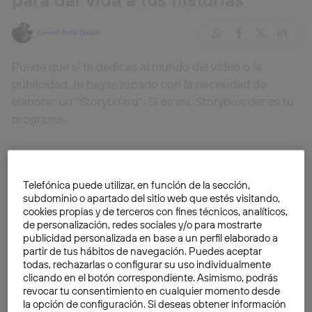
Daniel Poto Galán
Puede que si te dedicas al mundo del vídeo o la
publicidad, te hayas topado con la necesidad de
elaborar un “Storyboard”. Si es así, Storyboarder es tu
programa.
Storyboarder
es un software de
código abierto
creado por
Wonderunit
. Que sea de código abierto
Telefónica puede utilizar, en función de la sección,
implica que
es gratuito
, lo cual siempre es un plus.
subdominio o apartado del sitio web que estés visitando,
Pero no solo nos gusta por eso, si no por lo fácil de
cookies propias y de terceros con fines técnicos, analíticos,
usar que es.
La interfaz es sencilla e intuitiva
, lo cual
de personalización, redes sociales y/o para mostrarte
publicidad personalizada en base a un perfil elaborado a
permite a personas no familiarizadas con el dibujo
partir de tus hábitos de navegación. Puedes aceptar
plasmar sus ideas de forma rápida.
todas, rechazarlas o configurar su uso individualmente
clicando en el botón correspondiente. Asimismo, podrás
revocar tu consentimiento en cualquier momento desde
Fácil y gratis
la opción de configuración. Si deseas obtener información