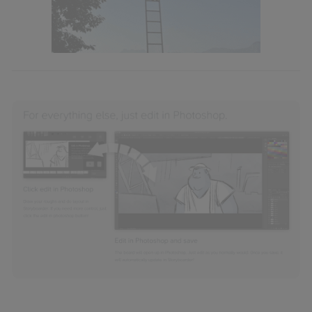
Si utilizas una
conexión de banda ancha
(p. ej., Wi-Fi),
el marketing o análisis se realizará en función de las
actividades de navegación de los miembros del hogar
que hayan dado su consentimiento.
Si utilizas
datos móviles
, el marketing será más
personalizado, ya que se basará únicamente en la
navegación del usuario del móvil.
Puedes gestionar los consentimientos Utiq seleccionando
“Administrar Utiq” en la parte inferior de esta página web o
visitando el
portal de privacidad de Utiq
(“consenthub”)
. Para más información, consulta
la
política de privacidad de Utiq
.