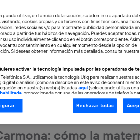
a puede utilizar, en función de la sección, subdominio o apartado del 
 visitando, cookies propias y de terceros con fines técnicos, analíticos
zación, redes sociales y/o para mostrarte publicidad personalizada e
aborado a partir de tus hábitos de navegación. Puedes aceptar todas, 
r su uso individualmente clicando en el botón correspondiente. Asi
evocar tu consentimiento en cualquier momento desde la opción de
ción. Si deseas obtener información más detallada, consulta nuestra
uieres activar la tecnología impulsada por las operadoras de te
 Telefónica S.A., utilizamos la tecnología Utiq para realizar nuestras a
 digital o análisis (como se describe en este aviso de consentimient
egación en nuestra(s) web(s) listadas
aquí
(solo cuando utilizas una
 habilitada
, proporcionada por una de las operadoras de telefonía par
tu consentimiento en cada página web).
igurar
Rechazar todas
Acept
ogía Utiq está diseñada con la privacidad como prioridad ofreciéndot
AS
4 min
ogía utiliza un identificador cifrado creado por tu
operadora de tele
o tu dirección IP y otra información de la cuenta de cliente de telec
Carmona: cómo la mater
 a la conexión que utilizas (p. ej., número de teléfono móvil).