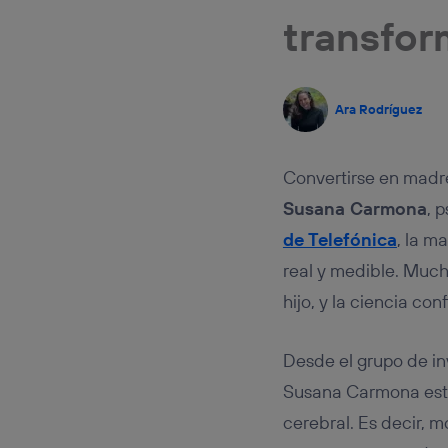
Este iden
transfor
conecte s
Típicame
Si util
realiz
hayan 
Ara Rodríguez
Si util
únicam
Convertirse en madre
Puedes ge
inferior 
Susana Carmona
, 
Para más 
de Telefónica
, la m
real y medible. Much
hijo, y la ciencia c
Desde el grupo de i
Susana Carmona estu
cerebral. Es decir, 