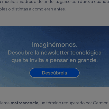
a muchas madres a dejar de juzgarse con dureza cuando 
bles o distintas a como eran antes.
 llama
matrescencia
, un término recuperado por Carmon