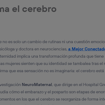
tificador se asigna a la conexión de internet, por lo que cualquier pe
ma el cerebro
u dispositivo y consienta el uso de la tecnología recibirá el mismo iden
nte:
izas una
conexión de banda ancha
(p. ej., Wi-Fi), el marketing o análi
ará en función de las actividades de navegación de los miembros del
dado su consentimiento.
izas
datos móviles
, el marketing será más personalizado, ya que se ba
ente en la navegación del usuario del móvil.
 no es solo un cambio de rutinas ni una cuestión emocio
stionar los consentimientos Utiq seleccionando “Administrar Utiq” e
de esta página web o visitando el
portal de privacidad de Utiq (“c
psicóloga y doctora en neurociencias,
a Mejor Conectado
información, consulta la
política de privacidad de Utiq
.
aternidad implica una transformación profunda que tiene
as mujeres sienten que su identidad se tambalea tras el
onfirma que esa sensación no es imaginaria: el cerebro es
nvestigación
NeuroMaternal
, que dirige en el Hospital 
dia cómo el embarazo y el posparto son etapas de enor
momentos en los que el cerebro se reorganiza de forma i