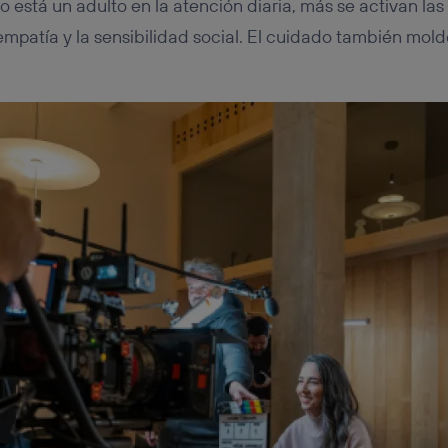
 está un adulto en la atención diaria, más se activan la
empatía y la sensibilidad social. El cuidado también mold