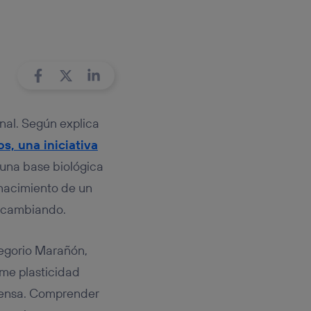
rsona que
tificador.
sis se
 hogar que
sará
nal. Según explica
n la parte
onsenthub”)
.
s, una iniciativa
 una base biológica
 nacimiento de un
tá cambiando.
Gregorio Marañón,
me plasticidad
ntensa. Comprender