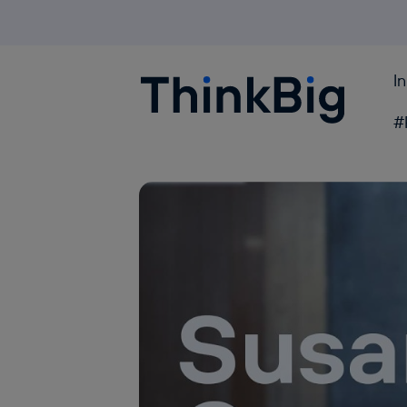
I
Blogthinkbig.com
#