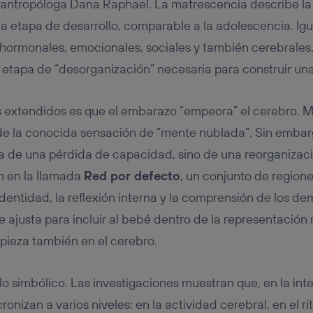
a antropóloga Dana Raphael. La matrescencia describe la 
etapa de desarrollo, comparable a la adolescencia. Igu
 hormonales, emocionales, sociales y también cerebrales.
a etapa de “desorganización” necesaria para construir un
s extendidos es que el embarazo “empeora” el cerebro. 
 de la conocida sensación de “mente nublada”. Sin emb
ta de una pérdida de capacidad, sino de una reorganizaci
 en la llamada
Red por defecto
, un conjunto de region
dentidad, la reflexión interna y la comprensión de los de
e ajusta para incluir al bebé dentro de la representación
pieza también en el cerebro.
olo simbólico. Las investigaciones muestran que, en la in
onizan a varios niveles: en la actividad cerebral, en el r