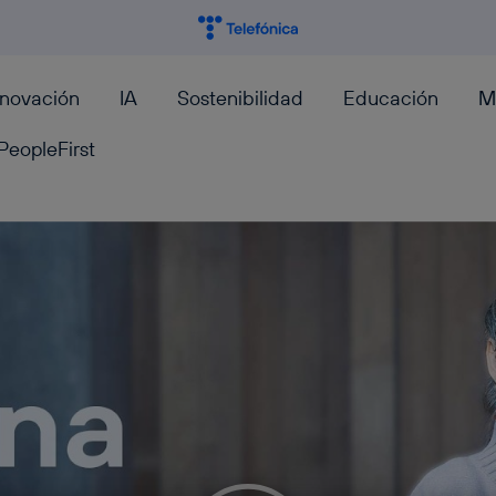
nnovación
IA
Sostenibilidad
Educación
M
PeopleFirst