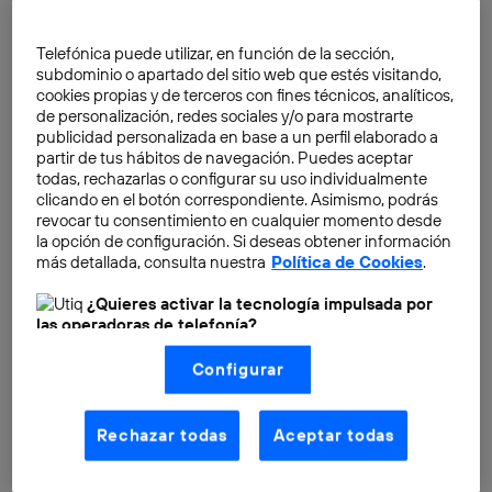
En un escueto
video de Instagram
, la jefa de
producto de Meta,
Naomi Gleit
,
anunció
la llegada de
Telefónica puede utilizar, en función de la sección,
Instagram Plus, WhatsApp Plus y Facebook Plus. “¿Y
subdominio o apartado del sitio web que estés visitando,
si las suscripciones pudieran darte más de tus
cookies propias y de terceros con fines técnicos, analíticos,
de personalización, redes sociales y/o para mostrarte
aplicaciones?», preguntaba en su publicación de
publicidad personalizada en base a un perfil elaborado a
Instagram. La respuesta,
un plan de suscripciones de
partir de tus hábitos de navegación. Puedes aceptar
pago
para los millones de usuarios de estas tres
todas, rechazarlas o configurar su uso individualmente
clicando en el botón correspondiente. Asimismo, podrás
plataformas sociales. Una suscripción por cada red
revocar tu consentimiento en cualquier momento desde
social para que los usuarios o creadores más activos
la opción de configuración. Si deseas obtener información
puedan dar rienda suelta a sus perfiles con
más detallada, consulta nuestra
Política de Cookies
.
características exclusivas
.
¿Quieres activar la tecnología impulsada por
las operadoras de telefonía?
Nosotros, Telefónica S.A., utilizamos la tecnología Utiq para
Configurar
realizar nuestras acciones de marketing digital o análisis
(como se describe en este aviso de consentimiento)
basadas en tu navegación en nuestra(s) web(s)
listadas
aquí
(solo cuando utilizas una
conexión a
Rechazar todas
Aceptar todas
internet habilitada
, proporcionada por una de las
operadoras de telefonía participantes, y otorgas tu
consentimiento en cada página web).