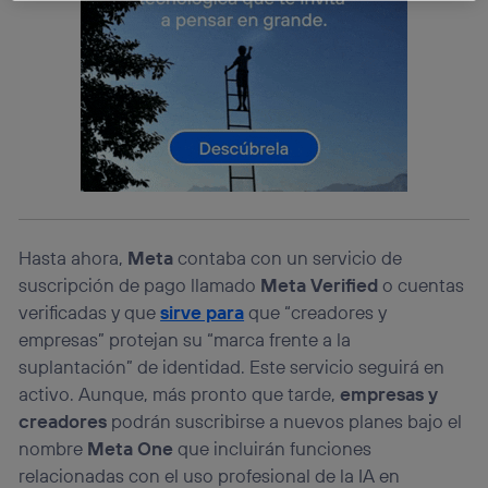
La tecnología Utiq está diseñada con la privacidad como
prioridad ofreciéndote elección y control.
La tecnología utiliza un identificador cifrado creado por tu
operadora de telefonía
, utilizando tu dirección IP y otra
información de la cuenta de cliente de
telecomunicaciones vinculada a la conexión que utilizas
(p. ej., número de teléfono móvil).
Este identificador se asigna a la conexión de internet, por
lo que cualquier persona que conecte su dispositivo y
consienta el uso de la tecnología recibirá el mismo
identificador. Típicamente:
Hasta ahora,
Meta
contaba con un servicio de
Si utilizas una
conexión de banda ancha
(p. ej., Wi-Fi),
suscripción de pago llamado
Meta Verified
o cuentas
el marketing o análisis se realizará en función de las
verificadas y que
sirve para
que “creadores y
actividades de navegación de los miembros del hogar
que hayan dado su consentimiento.
empresas” protejan su “marca frente a la
suplantación” de identidad. Este servicio seguirá en
Si utilizas
datos móviles
, el marketing será más
personalizado, ya que se basará únicamente en la
activo. Aunque, más pronto que tarde,
empresas y
navegación del usuario del móvil.
creadores
podrán suscribirse a nuevos planes bajo el
Puedes gestionar los consentimientos Utiq seleccionando
nombre
Meta One
que incluirán funciones
“Administrar Utiq” en la parte inferior de esta página web o
relacionadas con el uso profesional de la IA en
visitando el
portal de privacidad de Utiq