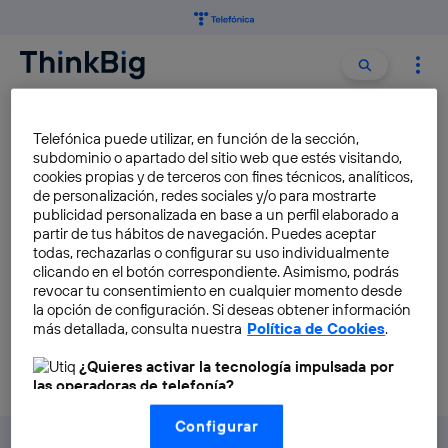
Buscar:
Buscar
A9
Telefónica puede utilizar, en función de la sección,
subdominio o apartado del sitio web que estés visitando,
cookies propias y de terceros con fines técnicos, analíticos,
Samsung presenta el primer
de personalización, redes sociales y/o para mostrarte
móvil del mundo con cuatro
publicidad personalizada en base a un perfil elaborado a
partir de tus hábitos de navegación. Puedes aceptar
cámaras traseras
todas, rechazarlas o configurar su uso individualmente
Elena Díaz
clicando en el botón correspondiente. Asimismo, podrás
revocar tu consentimiento en cualquier momento desde
la opción de configuración. Si deseas obtener información
más detallada, consulta nuestra
Política de Cookies
.
¿Quieres activar la tecnología impulsada por
las operadoras de telefonía?
Nosotros, Telefónica S.A., utilizamos la tecnología Utiq para
Configurar
realizar nuestras acciones de marketing digital o análisis
(como se describe en este aviso de consentimiento)