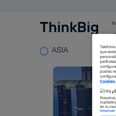
I
Blogthinkbig.com
#
Telefónic
ASIA
que estés
personali
perfil el
configura
podrás r
configura
Cookies
.
¿Q
Nosotros,
marketing
en tu nav
internet
otorgas 