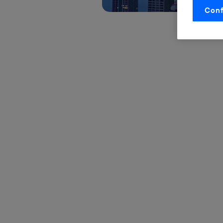
Conf
La tecnol
control.
La tecnol
utilizand
vinculada
Este iden
conecte s
Típicame
Si util
realiz
hayan 
Si util
únicam
Puedes ge
inferior 
Para más 