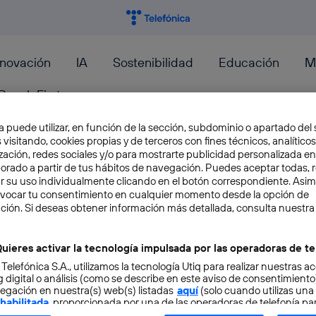
nnovación
IA
Sostenibilidad
Educación
M
PeopleFirst
a puede utilizar, en función de la sección, subdominio o apartado del 
 visitando, cookies propias y de terceros con fines técnicos, analíticos
zación, redes sociales y/o para mostrarte publicidad personalizada e
aborado a partir de tus hábitos de navegación. Puedes aceptar todas, 
r su uso individualmente clicando en el botón correspondiente. Asi
Los primeros rascacielos hor
evocar tu consentimiento en cualquier momento desde la opción de
ción. Si deseas obtener información más detallada, consulta nuestra
están en Asia y son un espect
uieres activar la tecnología impulsada por las operadoras de te
Quizá pienses que, “después de haber visto ta
 Telefónica S.A., utilizamos la tecnología Utiq para realizar nuestras a
sobre todo en el sector de la construcción, en 
 digital o análisis (como se describe en este aviso de consentimient
egación en nuestra(s) web(s) listadas
Javier Menéndez Sánchez
aquí
(solo cuando utilizas una
 habilitada
, proporcionada por una de las operadoras de telefonía par
tu consentimiento en cada página web).