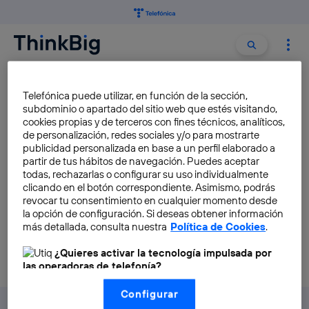
Buscar:
Buscar
ATLETAS
Telefónica puede utilizar, en función de la sección,
subdominio o apartado del sitio web que estés visitando,
cookies propias y de terceros con fines técnicos, analíticos,
La tecnología que nos ayuda
de personalización, redes sociales y/o para mostrarte
en los Juegos Olímpicos
publicidad personalizada en base a un perfil elaborado a
partir de tus hábitos de navegación. Puedes aceptar
Almudena Esteban
todas, rechazarlas o configurar su uso individualmente
clicando en el botón correspondiente. Asimismo, podrás
revocar tu consentimiento en cualquier momento desde
la opción de configuración. Si deseas obtener información
más detallada, consulta nuestra
Política de Cookies
.
¿Quieres activar la tecnología impulsada por
las operadoras de telefonía?
Nosotros, Telefónica S.A., utilizamos la tecnología Utiq para
Configurar
realizar nuestras acciones de marketing digital o análisis
(como se describe en este aviso de consentimiento)