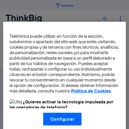
Buscar:
Buscar
Telefónica puede utilizar, en función de la sección,
BÁDMINTON
subdominio o apartado del sitio web que estés visitando,
cookies propias y de terceros con fines técnicos, analíticos,
de personalización, redes sociales y/o para mostrarte
publicidad personalizada en base a un perfil elaborado a
partir de tus hábitos de navegación. Puedes aceptar
todas, rechazarlas o configurar su uso individualmente
clicando en el botón correspondiente. Asimismo, podrás
revocar tu consentimiento en cualquier momento desde
la opción de configuración. Si deseas obtener información
más detallada, consulta nuestra
Política de Cookies
.
¿Quieres activar la tecnología impulsada por
las operadoras de telefonía?
Política de privacidad
Nosotros, Telefónica S.A., utilizamos la tecnología Utiq para
Configurar
realizar nuestras acciones de marketing digital o análisis
Administrar Utiq
(como se describe en este aviso de consentimiento)