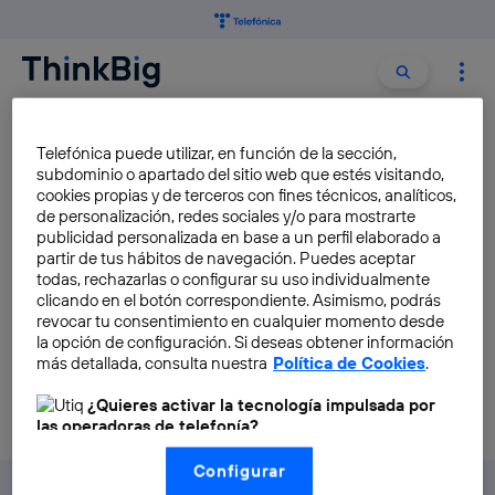
Buscar:
Buscar
BIZKAIA ZIENTZIA PLAZA
Telefónica puede utilizar, en función de la sección,
subdominio o apartado del sitio web que estés visitando,
cookies propias y de terceros con fines técnicos, analíticos,
Science in Spain 2017-2018:
de personalización, redes sociales y/o para mostrarte
nuevas convocatorias para
publicidad personalizada en base a un perfil elaborado a
partir de tus hábitos de navegación. Puedes aceptar
investigadores
todas, rechazarlas o configurar su uso individualmente
Mar Peralbo
clicando en el botón correspondiente. Asimismo, podrás
revocar tu consentimiento en cualquier momento desde
la opción de configuración. Si deseas obtener información
más detallada, consulta nuestra
Política de Cookies
.
¿Quieres activar la tecnología impulsada por
las operadoras de telefonía?
Nosotros, Telefónica S.A., utilizamos la tecnología Utiq para
Configurar
realizar nuestras acciones de marketing digital o análisis
(como se describe en este aviso de consentimiento)