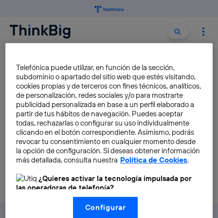
Buscar:
Buscar
CAPTURA DE MOVIMIENTO
Telefónica puede utilizar, en función de la sección,
subdominio o apartado del sitio web que estés visitando,
cookies propias y de terceros con fines técnicos, analíticos,
Qué es la presencia
de personalización, redes sociales y/o para mostrarte
volumétrica y por qué es
publicidad personalizada en base a un perfil elaborado a
partir de tus hábitos de navegación. Puedes aceptar
importante para el metaverso
todas, rechazarlas o configurar su uso individualmente
José María López
clicando en el botón correspondiente. Asimismo, podrás
revocar tu consentimiento en cualquier momento desde
la opción de configuración. Si deseas obtener información
más detallada, consulta nuestra
Política de Cookies
.
¿Quieres activar la tecnología impulsada por
las operadoras de telefonía?
Nosotros, Telefónica S.A., utilizamos la tecnología Utiq para
Configurar
realizar nuestras acciones de marketing digital o análisis
(como se describe en este aviso de consentimiento)