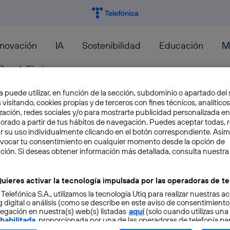
nnovación
IA
Sostenibilidad
Educación
M
PeopleFirst
a puede utilizar, en función de la sección, subdominio o apartado del 
M
 visitando, cookies propias y de terceros con fines técnicos, analíticos
zación, redes sociales y/o para mostrarte publicidad personalizada e
aborado a partir de tus hábitos de navegación. Puedes aceptar todas, 
r su uso individualmente clicando en el botón correspondiente. Asi
¿Cómo atraer a las niñas a
evocar tu consentimiento en cualquier momento desde la opción de
ción. Si deseas obtener información más detallada, consulta nuestra
Cada vez que comienzo a escribir sobre este t
STEAM (Ciencia, Tecnología, Ingeniería, Artes y
uieres activar la tecnología impulsada por las operadoras de te
 Telefónica S.A., utilizamos la tecnología Utiq para realizar nuestras a
Remedios Fernández
 digital o análisis (como se describe en este aviso de consentimient
egación en nuestra(s) web(s) listadas
aquí
(solo cuando utilizas una
 habilitada
, proporcionada por una de las operadoras de telefonía par
tu consentimiento en cada página web).