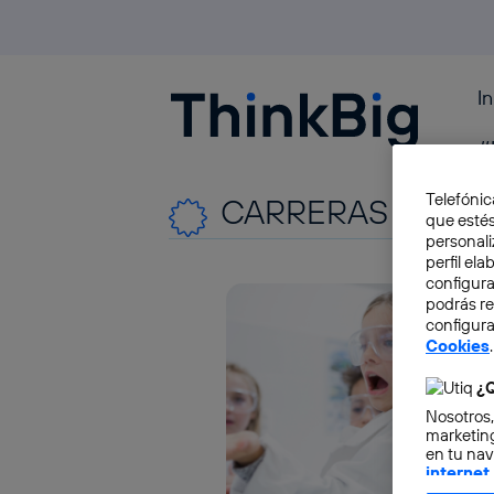
I
Blogthinkbig.com
#
Telefónic
CARRERAS STEA
que estés
personali
perfil el
configura
podrás r
configura
Cookies
.
¿Q
Nosotros,
marketing
en tu nav
internet
otorgas 