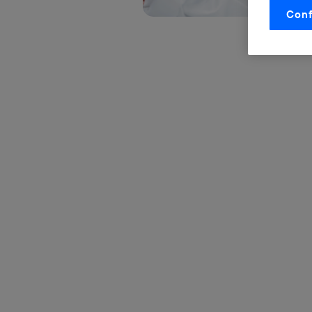
Conf
La tecnol
control.
La tecnol
utilizand
vinculada
Este iden
conecte s
Típicame
Si util
realiz
hayan 
Si util
únicam
Puedes ge
inferior 
Para más 