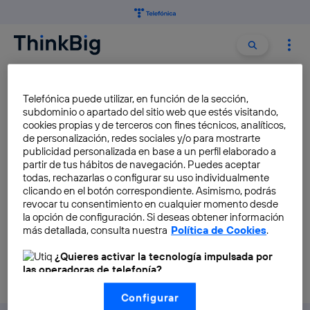
Buscar:
Buscar
COALICIÓN DE INNOVACIÓN GLOBAL PARA EL
Telefónica puede utilizar, en función de la sección,
CAMBIO
subdominio o apartado del sitio web que estés visitando,
cookies propias y de terceros con fines técnicos, analíticos,
de personalización, redes sociales y/o para mostrarte
El G-20 de las mujeres
publicidad personalizada en base a un perfil elaborado a
emprendedoras
partir de tus hábitos de navegación. Puedes aceptar
todas, rechazarlas o configurar su uso individualmente
Marisol Peña
clicando en el botón correspondiente. Asimismo, podrás
revocar tu consentimiento en cualquier momento desde
la opción de configuración. Si deseas obtener información
más detallada, consulta nuestra
Política de Cookies
.
¿Quieres activar la tecnología impulsada por
las operadoras de telefonía?
Nosotros, Telefónica S.A., utilizamos la tecnología Utiq para
Configurar
realizar nuestras acciones de marketing digital o análisis