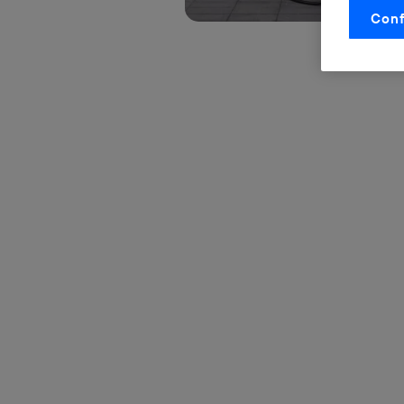
Conf
La tecnol
control.
La tecnol
utilizand
vinculada
Este iden
conecte s
Típicame
Si util
realiz
hayan 
Si util
únicam
Puedes ge
inferior 
Para más 