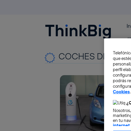
I
Blogthinkbig.com
#
Telefónic
COCHES DEL 202
que estés
personali
perfil el
configura
podrás r
configura
Cookies
.
¿Q
Nosotros,
marketing
en tu nav
internet
otorgas 