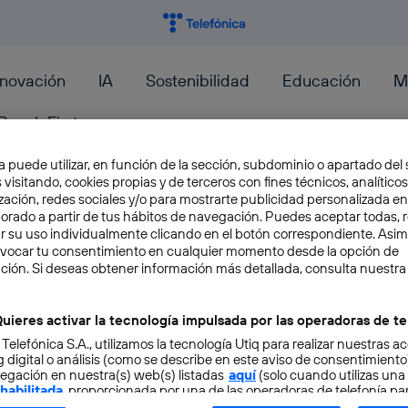
nnovación
IA
Sostenibilidad
Educación
M
PeopleFirst
a puede utilizar, en función de la sección, subdominio o apartado del 
0
 visitando, cookies propias y de terceros con fines técnicos, analíticos
zación, redes sociales y/o para mostrarte publicidad personalizada e
aborado a partir de tus hábitos de navegación. Puedes aceptar todas, 
r su uso individualmente clicando en el botón correspondiente. Asi
Estos son los avances que te
evocar tu consentimiento en cualquier momento desde la opción de
ción. Si deseas obtener información más detallada, consulta nuestra
autónomo a lo largo de los p
uieres activar la tecnología impulsada por las operadoras de te
Ya hemos hablado en el blog acerca del futuro
 Telefónica S.A., utilizamos la tecnología Utiq para realizar nuestras a
impacto que esta tecnología tendría sobre la mo
 digital o análisis (como se describe en este aviso de consentimient
egación en nuestra(s) web(s) listadas
Miguel A. Perez
aquí
(solo cuando utilizas una
 habilitada
, proporcionada por una de las operadoras de telefonía par
tu consentimiento en cada página web).