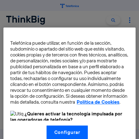
Buscar:
Buscar
CURIOSITIES
Telefónica puede utilizar, en función de la sección,
subdominio o apartado del sitio web que estés visitando,
cookies propias y de terceros con fines técnicos, analíticos,
5 great ideas for Raspberry Pi
de personalización, redes sociales y/o para mostrarte
applications
publicidad personalizada en base a un perfil elaborado a
partir de tus hábitos de navegación. Puedes aceptar
Miguel A. Perez
todas, rechazarlas o configurar su uso individualmente
clicando en el botón correspondiente. Asimismo, podrás
revocar tu consentimiento en cualquier momento desde
la opción de configuración. Si deseas obtener información
más detallada, consulta nuestra
Política de Cookies
.
¿Quieres activar la tecnología impulsada por
las operadoras de telefonía?
Nosotros, Telefónica S.A., utilizamos la tecnología Utiq para
Configurar
realizar nuestras acciones de marketing digital o análisis
(como se describe en este aviso de consentimiento)