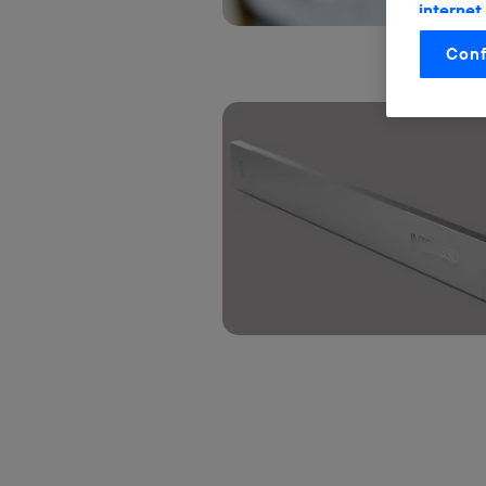
internet
otorgas 
Conf
La tecnol
control.
La tecnol
utilizand
vinculada
Este iden
conecte s
Típicame
Si util
realiz
hayan 
Si util
únicam
Puedes ge
inferior 
Para más 