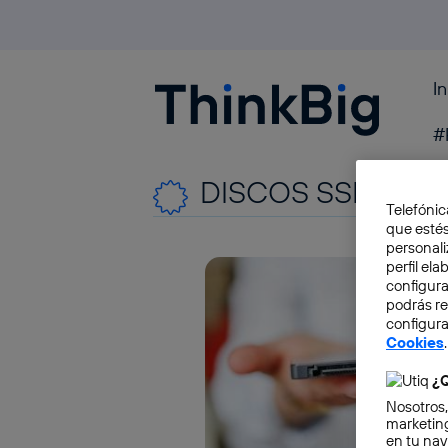
I
Blogthinkbig.com
#
DISCOS SSD
Telefónic
que estés
personali
perfil el
configura
podrás r
configura
Cookies
.
¿Q
Nosotros,
marketing
en tu nav