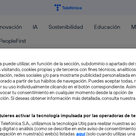
nnovación
IA
Sostenibilidad
Educación
M
PeopleFirst
a puede utilizar, en función de la sección, subdominio o apartado del 
 visitando, cookies propias y de terceros con fines técnicos, analíticos
zación, redes sociales y/o para mostrarte publicidad personalizada e
Es el momento de poner un SS
aborado a partir de tus hábitos de navegación. Puedes aceptar todas, 
r su uso individualmente clicando en el botón correspondiente. Asi
portátil
evocar tu consentimiento en cualquier momento desde la opción de
ción. Si deseas obtener información más detallada, consulta nuestra
Llevamos hablando de discos de estado sólid
que Apple comenzara a ofrecerlos como opció
uieres activar la tecnología impulsada por las operadoras de te
convirtiéndose...
 Telefónica S.A., utilizamos la tecnología Utiq para realizar nuestras a
 digital o análisis (como se describe en este aviso de consentimient
Antonio Sabán
egación en nuestra(s) web(s) listadas
aquí
(solo cuando utilizas una