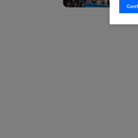
Conf
La tecnol
control.
La tecnol
utilizand
vinculada
Este iden
conecte s
Típicame
Si util
realiz
hayan 
Si util
únicam
Puedes ge
inferior 
Para más 