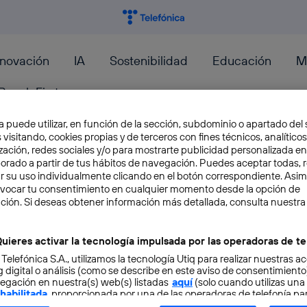
nnovación
IA
Sostenibilidad
Educación
M
PeopleFirst
a puede utilizar, en función de la sección, subdominio o apartado del 
 visitando, cookies propias y de terceros con fines técnicos, analíticos
zación, redes sociales y/o para mostrarte publicidad personalizada e
aborado a partir de tus hábitos de navegación. Puedes aceptar todas, 
r su uso individualmente clicando en el botón correspondiente. Asi
Dónde encontrar drivers par
evocar tu consentimiento en cualquier momento desde la opción de
ción. Si deseas obtener información más detallada, consulta nuestra
Aunque a simple vista un ordenador parece un 
los portátiles actuales, finos y silenciosos, por
uieres activar la tecnología impulsada por las operadoras de te
 Telefónica S.A., utilizamos la tecnología Utiq para realizar nuestras a
José María López
 digital o análisis (como se describe en este aviso de consentimient
egación en nuestra(s) web(s) listadas
aquí
(solo cuando utilizas una
 habilitada
, proporcionada por una de las operadoras de telefonía par
tu consentimiento en cada página web).