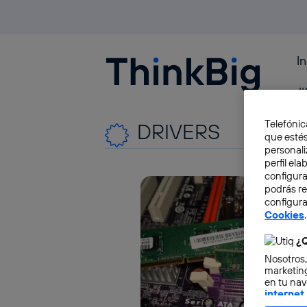
I
Blogthinkbig.com
#
Telefónic
DRIVERS
que estés
personali
perfil el
configura
podrás r
configura
Cookies
.
¿Q
Nosotros,
marketing
en tu nav
internet
otorgas 