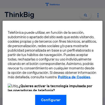
Buscar:
Buscar
ECOSISTEMA DIGITAL GLOBAL
Telefónica puede utilizar, en función de la sección,
subdominio o apartado del sitio web que estés visitando,
cookies propias y de terceros con fines técnicos, analíticos,
Level Playing Field: hacia un
de personalización, redes sociales y/o para mostrarte
ecosistema digital global
publicidad personalizada en base a un perfil elaborado a
partir de tus hábitos de navegación. Puedes aceptar
[Infografía]
todas, rechazarlas o configurar su uso individualmente
Lydia Carrillo Sanz
clicando en el botón correspondiente. Asimismo, podrás
revocar tu consentimiento en cualquier momento desde
la opción de configuración. Si deseas obtener información
más detallada, consulta nuestra
Política de Cookies
.
¿Quieres activar la tecnología impulsada por
las operadoras de telefonía?
Nosotros, Telefónica S.A., utilizamos la tecnología Utiq para
Configurar
realizar nuestras acciones de marketing digital o análisis
(como se describe en este aviso de consentimiento)