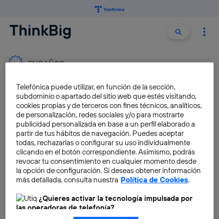
Buscar:
Buscar
ENGAÑOS
Telefónica puede utilizar, en función de la sección,
Cómo detectar un SMS o
subdominio o apartado del sitio web que estés visitando,
correo falso de Correos o
cookies propias y de terceros con fines técnicos, analíticos,
de personalización, redes sociales y/o para mostrarte
Hacienda
publicidad personalizada en base a un perfil elaborado a
José María López
partir de tus hábitos de navegación. Puedes aceptar
todas, rechazarlas o configurar su uso individualmente
clicando en el botón correspondiente. Asimismo, podrás
revocar tu consentimiento en cualquier momento desde
Guía completa para evitar los
la opción de configuración. Si deseas obtener información
fraudes online
más detallada, consulta nuestra
Política de Cookies
.
José María López
¿Quieres activar la tecnología impulsada por
las operadoras de telefonía?