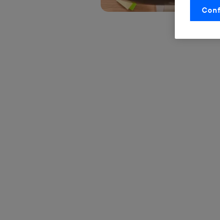
Conf
La tecnol
control.
La tecnol
utilizand
vinculada
Este iden
conecte s
Típicame
Si util
realiz
hayan 
Si util
únicam
Puedes ge
inferior 
Para más 