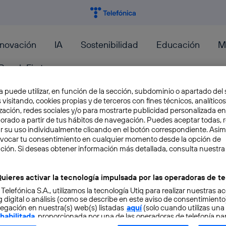
nnovación
IA
Sostenibilidad
Educación
M
PeopleFirst
a puede utilizar, en función de la sección, subdominio o apartado del 
 visitando, cookies propias y de terceros con fines técnicos, analíticos
zación, redes sociales y/o para mostrarte publicidad personalizada e
aborado a partir de tus hábitos de navegación. Puedes aceptar todas, 
r su uso individualmente clicando en el botón correspondiente. Asi
Errores comunes en la vida d
evocar tu consentimiento en cualquier momento desde la opción de
ción. Si deseas obtener información más detallada, consulta nuestra
Javier Loureiro, es un diseñador de producto d
implica emprender, pues creó su propia empresa
uieres activar la tecnología impulsada por las operadoras de te
 Telefónica S.A., utilizamos la tecnología Utiq para realizar nuestras a
Jorge Cartagena
 digital o análisis (como se describe en este aviso de consentimient
egación en nuestra(s) web(s) listadas
aquí
(solo cuando utilizas una
 habilitada
, proporcionada por una de las operadoras de telefonía par
tu consentimiento en cada página web).