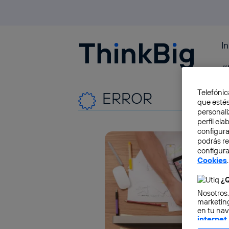
I
Blogthinkbig.com
#
Telefónic
ERROR
que estés
personali
perfil el
configura
podrás r
configura
Cookies
.
¿Q
Nosotros,
marketing
en tu nav
internet
otorgas 